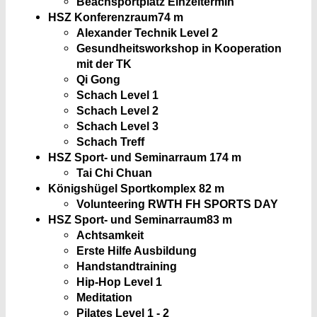
Beachsportplatz Einzeltermin
HSZ Konferenzraum
74 m
Alexander Technik Level 2
Gesundheitsworkshop in Kooperation
mit der TK
Qi Gong
Schach Level 1
Schach Level 2
Schach Level 3
Schach Treff
HSZ Sport- und Seminarraum 1
74 m
Tai Chi Chuan
Königshügel Sportkomplex
82 m
Volunteering RWTH FH SPORTS DAY
HSZ Sport- und Seminarraum
83 m
Achtsamkeit
Erste Hilfe Ausbildung
Handstandtraining
Hip-Hop Level 1
Meditation
Pilates Level 1 - 2