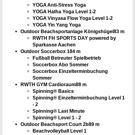
YOGA Anti-Stress Yoga
YOGA Hatha Yoga Level 1-2
YOGA Vinyasa Flow Yoga Level 1-2
YOGA Yin Yang Yoga
Outdoor Beachsportanlage Königshügel
83 m
RWTH FH SPORTS DAY powered by
Sparkasse Aachen
Outdoor Soccerbox 1
84 m
Fußball Betreuter Spielbetrieb
Soccerbox Abo Sommer
Soccerbox Einzelterminbuchung
Sommer
RWTH GYM Cardioraum
88 m
Spinning® Basics
Spinning® Einzelterminbuchung Level 1
- 2
Spinning® Last Minute
Spinning® Level 1 - 2
Outdoor Beachsport Court 2b
89 m
Beachvolleyball Level 1