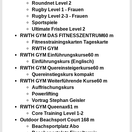
Roundnet Level 2
Rugby Level 1 - Frauen
Rugby Level 2-3 - Frauen
Sportspiele
Ultimate Frisbee Level 2
RWTH GYM DAS FITNESSZENTRUM
60 m
Fitnesstrainingskarten Tageskarte
RWTH GYM
RWTH GYM Einführungskurse
60 m
Einführungskurs (Englisch)
RWTH GYM Quereinsteigerkurse
60 m
Quereinstiegskurs kompakt
RWTH GYM Weiterführende Kurse
60 m
Auffrischungskurs
Powerlifting
Vortrag Stephan Geisler
RWTH GYM Queenax
61 m
Core Training Level 1-2
Outdoor Beachsport Court 1
68 m
Beachsportplatz Abo