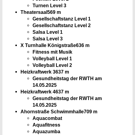
Turnen Level 3
Theatersaal
569 m
Gesellschaftstanz Level 1
Gesellschaftstanz Level 2
Salsa Level 1
Salsa Level 3
X Turnhalle Königstraße
636 m
Fitness mit Musik
Volleyball Level 1
Volleyball Level 2
Heizkraftwerk 3
637 m
Gesundheitstag der RWTH am
14.05.2025
Heizkraftwerk 4
637 m
Gesundheitstag der RWTH am
14.05.2025
Ahornstraße Schwimmhalle
709 m
Aquacombat
Aquafitness
Aquazumba