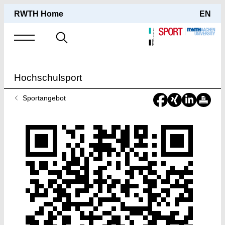
RWTH Home
EN
Suche
nach
Hochschulsport
Sie
Sportangebot
sind
hier: