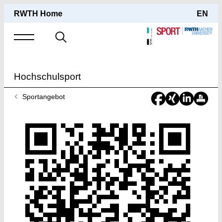
RWTH Home
EN
Suche
nach
Hochschulsport
Sie
Sportangebot
sind
hier: