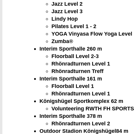
Jazz Level 2
Jazz Level 3
Lindy Hop
Pilates Level 1 - 2
YOGA Vinyasa Flow Yoga Level 
Zumba®
Interim Sporthalle 2
60 m
Floorball Level 2-3
Rhönradturnen Level 1
Rhönradturnen Treff
Interim Sporthalle 1
61 m
Floorball Level 1
Rhönradturnen Level 1
Königshügel Sportkomplex
62 m
Volunteering RWTH FH SPORT
Interim Sporthalle 3
78 m
Rhönradturnen Level 2
Outdoor Stadion Königshügel
84 m