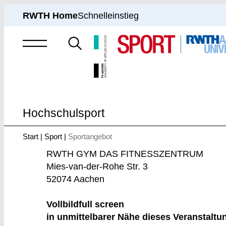
RWTH Home
Schnelleinstieg
Suche
nach
Hochschulsport
Start
Sport
Sportangebot
Sie
sind
RWTH GYM DAS FITNESSZENTRUM
hier:
Mies-van-der-Rohe Str. 3
52074 Aachen
Vollbild
full screen
in unmittelbarer Nähe dieses Veranstaltu