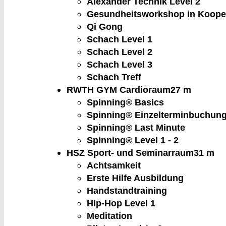
Alexander Technik Level 2
Gesundheitsworkshop in Kooper
Qi Gong
Schach Level 1
Schach Level 2
Schach Level 3
Schach Treff
RWTH GYM Cardioraum
27 m
Spinning® Basics
Spinning® Einzelterminbuchung 
Spinning® Last Minute
Spinning® Level 1 - 2
HSZ Sport- und Seminarraum
31 m
Achtsamkeit
Erste Hilfe Ausbildung
Handstandtraining
Hip-Hop Level 1
Meditation