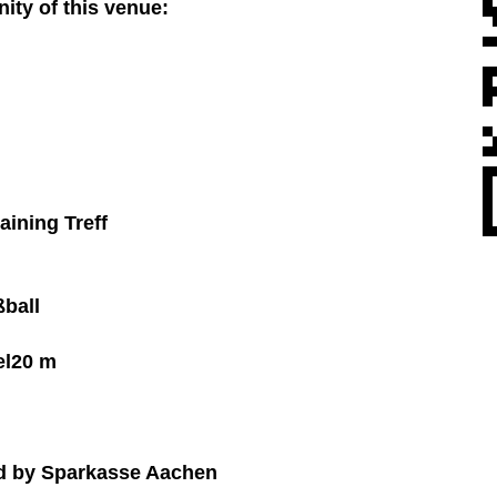
nity of this venue:
aining Treff
ßball
el
20 m
 by Sparkasse Aachen