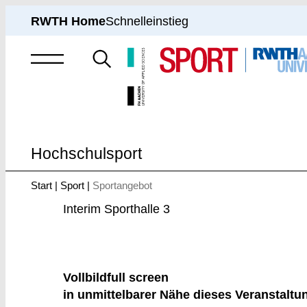
RWTH Home
Schnelleinstieg
Suche
nach
Hochschulsport
Start
Sport
Sportangebot
Sie
sind
Interim Sporthalle 3
hier:
Vollbild
full screen
in unmittelbarer Nähe dieses Veranstaltu