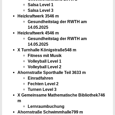
Salsa Level 1
Salsa Level 3
Heizkraftwerk 3
546 m
Gesundheitstag der RWTH am
14.05.2025
Heizkraftwerk 4
546 m
Gesundheitstag der RWTH am
14.05.2025
X Turnhalle Königstraße
548 m
Fitness mit Musik
Volleyball Level 1
Volleyball Level 2
Ahornstraße Sporthalle Teil 3
633 m
Einradfahren
Fechten Level 2
Turnen Level 3
X Gemeinsame Mathematische Bibliothek
746
m
Lernraumbuchung
Ahornstraße Schwimmhalle
799 m