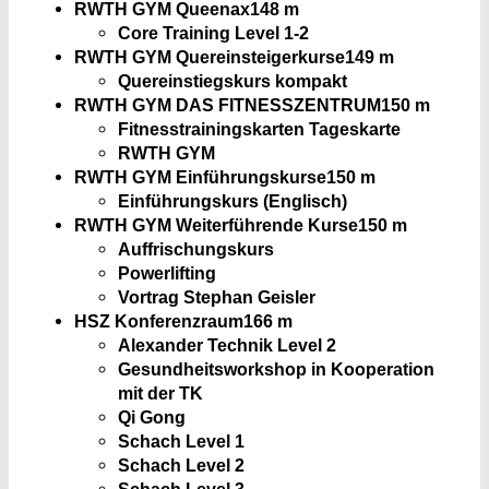
RWTH GYM Queenax
148 m
Core Training Level 1-2
RWTH GYM Quereinsteigerkurse
149 m
Quereinstiegskurs kompakt
RWTH GYM DAS FITNESSZENTRUM
150 m
Fitnesstrainingskarten Tageskarte
RWTH GYM
RWTH GYM Einführungskurse
150 m
Einführungskurs (Englisch)
RWTH GYM Weiterführende Kurse
150 m
Auffrischungskurs
Powerlifting
Vortrag Stephan Geisler
HSZ Konferenzraum
166 m
Alexander Technik Level 2
Gesundheitsworkshop in Kooperation
mit der TK
Qi Gong
Schach Level 1
Schach Level 2
Schach Level 3