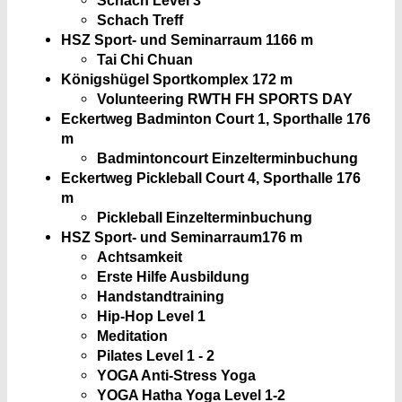
Schach Treff
HSZ Sport- und Seminarraum 1
166 m
Tai Chi Chuan
Königshügel Sportkomplex
172 m
Volunteering RWTH FH SPORTS DAY
Eckertweg Badminton Court 1, Sporthalle
176
m
Badmintoncourt Einzelterminbuchung
Eckertweg Pickleball Court 4, Sporthalle
176
m
Pickleball Einzelterminbuchung
HSZ Sport- und Seminarraum
176 m
Achtsamkeit
Erste Hilfe Ausbildung
Handstandtraining
Hip-Hop Level 1
Meditation
Pilates Level 1 - 2
YOGA Anti-Stress Yoga
YOGA Hatha Yoga Level 1-2