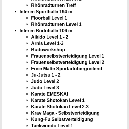
Rhönradturnen Treff
Interim Sporthalle 1
94 m
Floorball Level 1
Rhönradturnen Level 1
Interim Budohalle
106 m
Aikido Level 1 - 2
Arnis Level 1-3
Budoworkshop
Frauenselbstverteidigung Level 1
Frauenselbstverteidigung Level 2
Freie Matte Sportartübergreifend
Ju-Jutsu 1 - 2
Judo Level 2
Judo Level 3
Karate EMESKAI
Karate Shotokan Level 1
Karate Shotokan Level 2-3
Krav Maga - Selbstverteidigung
Kung-Fu Selbstverteidigung
Taekwondo Level 1