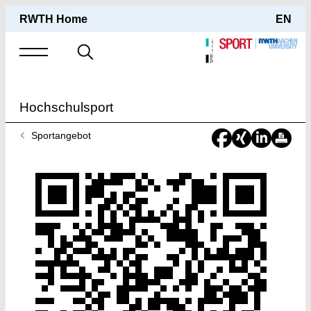
RWTH Home
EN
Suche
nach
Hochschulsport
Sie
Sportangebot
sind
hier: