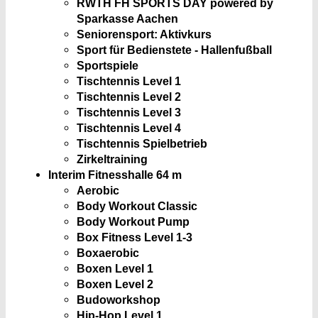
RWTH FH SPORTS DAY powered by
Sparkasse Aachen
Seniorensport: Aktivkurs
Sport für Bedienstete - Hallenfußball
Sportspiele
Tischtennis Level 1
Tischtennis Level 2
Tischtennis Level 3
Tischtennis Level 4
Tischtennis Spielbetrieb
Zirkeltraining
Interim Fitnesshalle
64 m
Aerobic
Body Workout Classic
Body Workout Pump
Box Fitness Level 1-3
Boxaerobic
Boxen Level 1
Boxen Level 2
Budoworkshop
Hip-Hop Level 1