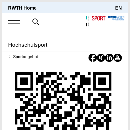
RWTH Home
EN
Suche
nach
Hochschulsport
Sie
Sportangebot
sind
hier: