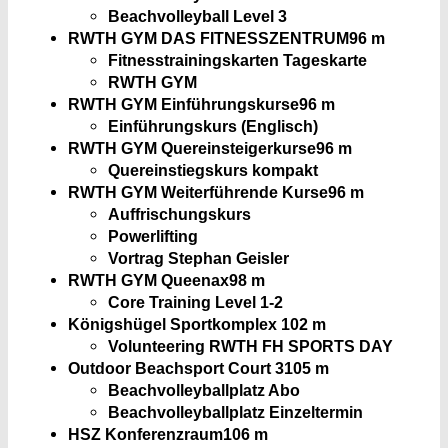
Beachvolleyball Level 3
RWTH GYM DAS FITNESSZENTRUM
96 m
Fitnesstrainingskarten Tageskarte
RWTH GYM
RWTH GYM Einführungskurse
96 m
Einführungskurs (Englisch)
RWTH GYM Quereinsteigerkurse
96 m
Quereinstiegskurs kompakt
RWTH GYM Weiterführende Kurse
96 m
Auffrischungskurs
Powerlifting
Vortrag Stephan Geisler
RWTH GYM Queenax
98 m
Core Training Level 1-2
Königshügel Sportkomplex
102 m
Volunteering RWTH FH SPORTS DAY
Outdoor Beachsport Court 3
105 m
Beachvolleyballplatz Abo
Beachvolleyballplatz Einzeltermin
HSZ Konferenzraum
106 m