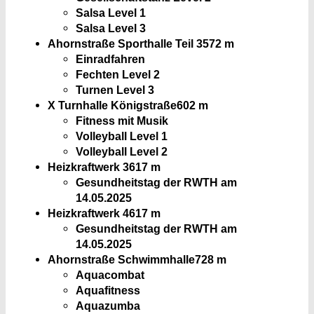
Salsa Level 1
Salsa Level 3
Ahornstraße Sporthalle Teil 3
572 m
Einradfahren
Fechten Level 2
Turnen Level 3
X Turnhalle Königstraße
602 m
Fitness mit Musik
Volleyball Level 1
Volleyball Level 2
Heizkraftwerk 3
617 m
Gesundheitstag der RWTH am
14.05.2025
Heizkraftwerk 4
617 m
Gesundheitstag der RWTH am
14.05.2025
Ahornstraße Schwimmhalle
728 m
Aquacombat
Aquafitness
Aquazumba