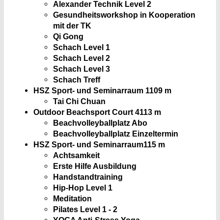
Alexander Technik Level 2
Gesundheitsworkshop in Kooperation
mit der TK
Qi Gong
Schach Level 1
Schach Level 2
Schach Level 3
Schach Treff
HSZ Sport- und Seminarraum 1
109 m
Tai Chi Chuan
Outdoor Beachsport Court 4
113 m
Beachvolleyballplatz Abo
Beachvolleyballplatz Einzeltermin
HSZ Sport- und Seminarraum
115 m
Achtsamkeit
Erste Hilfe Ausbildung
Handstandtraining
Hip-Hop Level 1
Meditation
Pilates Level 1 - 2
YOGA Anti-Stress Yoga