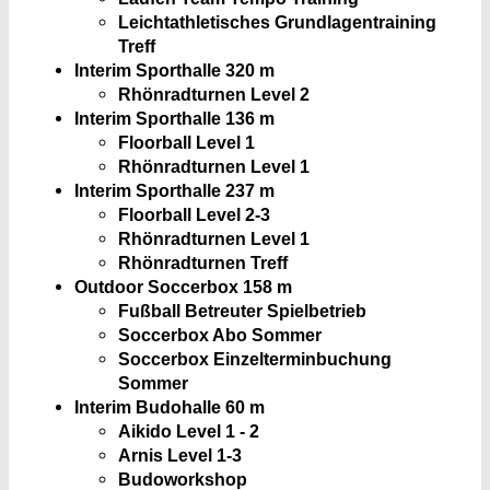
Leichtathletisches Grundlagentraining
Treff
Interim Sporthalle 3
20 m
Rhönradturnen Level 2
Interim Sporthalle 1
36 m
Floorball Level 1
Rhönradturnen Level 1
Interim Sporthalle 2
37 m
Floorball Level 2-3
Rhönradturnen Level 1
Rhönradturnen Treff
Outdoor Soccerbox 1
58 m
Fußball Betreuter Spielbetrieb
Soccerbox Abo Sommer
Soccerbox Einzelterminbuchung
Sommer
Interim Budohalle
60 m
Aikido Level 1 - 2
Arnis Level 1-3
Budoworkshop