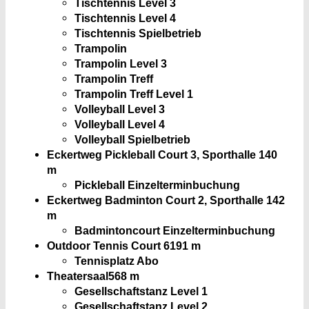
Tischtennis Level 3
Tischtennis Level 4
Tischtennis Spielbetrieb
Trampolin
Trampolin Level 3
Trampolin Treff
Trampolin Treff Level 1
Volleyball Level 3
Volleyball Level 4
Volleyball Spielbetrieb
Eckertweg Pickleball Court 3, Sporthalle
140
m
Pickleball Einzelterminbuchung
Eckertweg Badminton Court 2, Sporthalle
142
m
Badmintoncourt Einzelterminbuchung
Outdoor Tennis Court 6
191 m
Tennisplatz Abo
Theatersaal
568 m
Gesellschaftstanz Level 1
Gesellschaftstanz Level 2