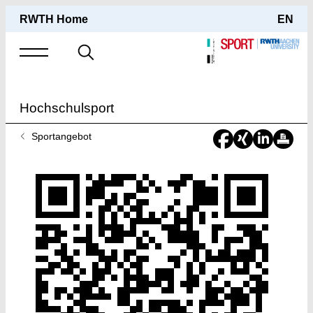
RWTH Home
EN
Suche
nach
Hochschulsport
Sie
Sportangebot
sind
hier: