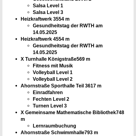
Salsa Level 1
Salsa Level 3
Heizkraftwerk 3
554 m
Gesundheitstag der RWTH am
14.05.2025
Heizkraftwerk 4
554 m
Gesundheitstag der RWTH am
14.05.2025
X Turnhalle Königstraße
569 m
Fitness mit Musik
Volleyball Level 1
Volleyball Level 2
Ahornstraße Sporthalle Teil 3
617 m
Einradfahren
Fechten Level 2
Turnen Level 3
X Gemeinsame Mathematische Bibliothek
748
m
Lernraumbuchung
Ahornstraße Schwimmhalle
793 m