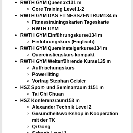
RWTH GYM Queenax
131 m
Core Training Level 1-2
RWTH GYM DAS FITNESSZENTRUM
134 m
Fitnesstrainingskarten Tageskarte
RWTH GYM
RWTH GYM Einführungskurse
134 m
Einführungskurs (Englisch)
RWTH GYM Quereinsteigerkurse
134 m
Quereinstiegskurs kompakt
RWTH GYM Weiterführende Kurse
135 m
Auffrischungskurs
Powerlifting
Vortrag Stephan Geisler
HSZ Sport- und Seminarraum 1
151 m
Tai Chi Chuan
HSZ Konferenzraum
153 m
Alexander Technik Level 2
Gesundheitsworkshop in Kooperation
mit der TK
Qi Gong
Schach Level 1