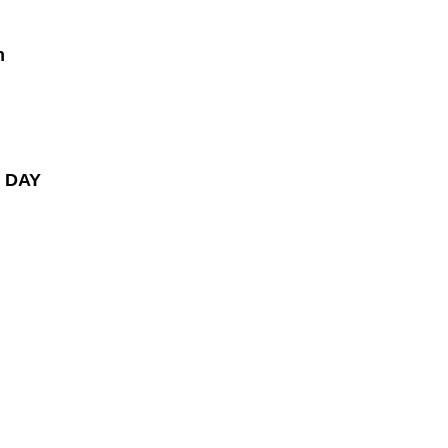
m
S DAY