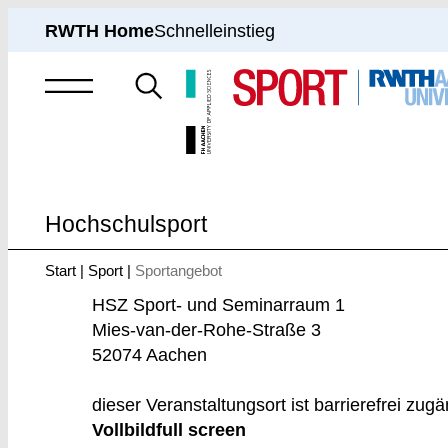
RWTH Home
Schnelleinstieg
Suche
nach
Hochschulsport
Start
Sport
Sportangebot
Sie
sind
HSZ Sport- und Seminarraum 1
hier:
Mies-van-der-Rohe-Straße 3
52074 Aachen
dieser Veranstaltungsort ist barrierefrei zugä
Vollbild
full screen