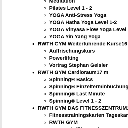
Meditation
Pilates Level 1 - 2
YOGA Anti-Stress Yoga
YOGA Hatha Yoga Level 1-2
YOGA Vinyasa Flow Yoga Level 
YOGA Yin Yang Yoga
RWTH GYM Weiterführende Kurse
16
Auffrischungskurs
Powerlifting
Vortrag Stephan Geisler
RWTH GYM Cardioraum
17 m
Spinning® Basics
Spinning® Einzelterminbuchung 
Spinning® Last Minute
Spinning® Level 1 - 2
RWTH GYM DAS FITNESSZENTRUM
Fitnesstrainingskarten Tageskar
RWTH GYM