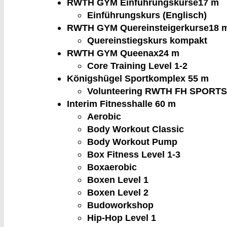
RWTH GYM Einführungskurse
17 m
Einführungskurs (Englisch)
RWTH GYM Quereinsteigerkurse
18 
Quereinstiegskurs kompakt
RWTH GYM Queenax
24 m
Core Training Level 1-2
Königshügel Sportkomplex
55 m
Volunteering RWTH FH SPORT
Interim Fitnesshalle
60 m
Aerobic
Body Workout Classic
Body Workout Pump
Box Fitness Level 1-3
Boxaerobic
Boxen Level 1
Boxen Level 2
Budoworkshop
Hip-Hop Level 1