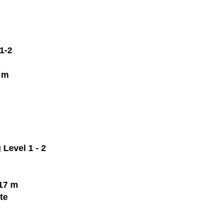
1-2
 m
Level 1 - 2
17 m
te