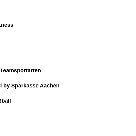
itness
d Teamsportarten
 by Sparkasse Aachen
ßball