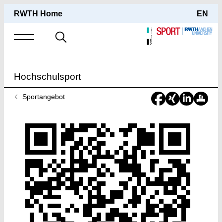
RWTH Home
EN
Suche
nach
Hochschulsport
Sie
Sportangebot
sind
hier: