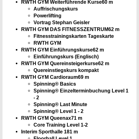
RWTH GYM Weiterführende Kurse
60 m
Auffrischungskurs
Powerlifting
Vortrag Stephan Geisler
RWTH GYM DAS FITNESSZENTRUM
62 m
Fitnesstrainingskarten Tageskarte
RWTH GYM
RWTH GYM Einführungskurse
62 m
Einführungskurs (Englisch)
RWTH GYM Quereinsteigerkurse
62 m
Quereinstiegskurs kompakt
RWTH GYM Cardioraum
69 m
Spinning® Basics
Spinning® Einzelterminbuchung Level 1
- 2
Spinning® Last Minute
Spinning® Level 1 - 2
RWTH GYM Queenax
71 m
Core Training Level 1-2
Interim Sporthalle 1
81 m
Floorball Level 1