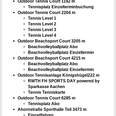
Outdoor Tennis Court 1
192 m
Tennisplatz Einzelterminbuchung
Outdoor Tennis Court 2
204 m
Tennis Level 1
Tennis Level 2
Tennis Level 3
Tennis Level 4
Outdoor Beachsport Court 3
205 m
Beachvolleyballplatz Abo
Beachvolleyballplatz Einzeltermin
Outdoor Beachsport Court 4
215 m
Beachvolleyballplatz Abo
Beachvolleyballplatz Einzeltermin
Outdoor Tennisanlage Königshügel
222 m
RWTH FH SPORTS DAY powered by
Sparkasse Aachen
Tennis Tenniskarte
Outdoor Tennis Court 6
285 m
Tennisplatz Abo
Ahornstraße Sporthalle Teil 3
473 m
Einradfahren