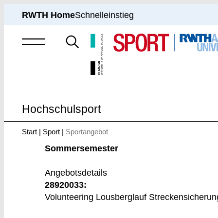
RWTH Home
Schnelleinstieg
Suche
nach
Hochschulsport
Start
Sport
Sportangebot
Sie
sind
Sommersemester
hier:
Angebotsdetails
28920033:
Volunteering Lousberglauf Streckensicherun