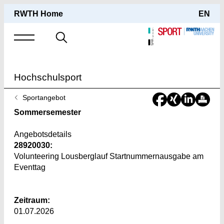
RWTH Home
EN
Suche
nach
Hochschulsport
Sie
Sportangebot
sind
Sommersemester
hier:
Angebotsdetails
28920030:
Volunteering Lousberglauf Startnummernausgabe am
Eventtag
Zeitraum:
01.07.2026