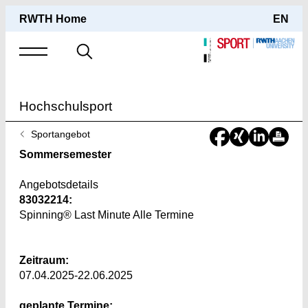
RWTH Home
EN
Suche
nach
Hochschulsport
Sie
Sportangebot
sind
Sommersemester
hier:
Angebotsdetails
83032214:
Spinning® Last Minute Alle Termine
Zeitraum:
07.04.2025-22.06.2025
geplante Termine: