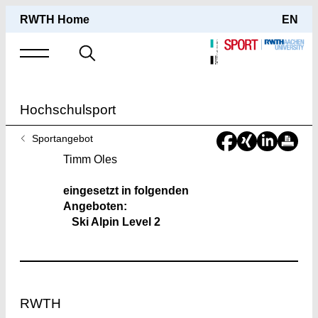
RWTH Home
EN
Suche
nach
Hochschulsport
Sie
Sportangebot
sind
Timm Oles
hier:
eingesetzt in folgenden
Angeboten:
Ski Alpin Level 2
Footer
RWTH