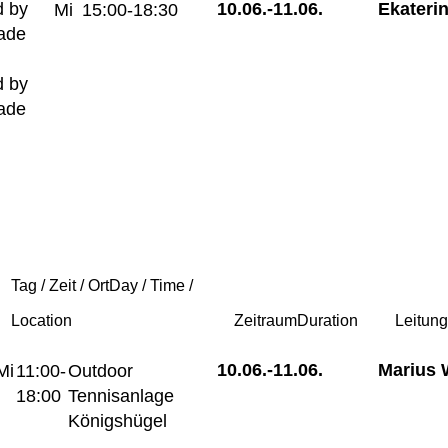
 by
10.06.-
11.06.
Ekateri
Mi
15:00-18:30
iade
 by
iade
Tag / Zeit / Ort
Day / Time /
Location
Zeitraum
Duration
Leitun
10.06.-
11.06.
Marius 
Mi
11:00-
Outdoor
18:00
Tennisanlage
Königshügel