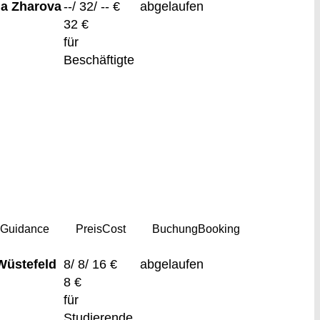
na Zharova
--/ 32/ -- €
abgelaufen
32 €
für
Beschäftigte
g
Guidance
Preis
Cost
Buchung
Booking
Wüstefeld
8/ 8/ 16 €
abgelaufen
8 €
für
Studierende