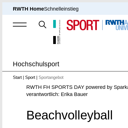
RWTH Home
Schnelleinstieg
Suche
nach
Hochschulsport
Start
Sport
Sportangebot
Sie
sind
RWTH FH SPORTS DAY powered by Spark
hier:
verantwortlich: Erika Bauer
Beachvolleyball