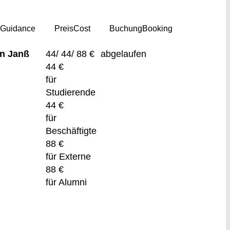
g
Guidance
Preis
Cost
Buchung
Booking
in Janß
44/ 44/ 88 €
abgelaufen
44 €
für
Studierende
44 €
für
Beschäftigte
88 €
für Externe
88 €
für Alumni