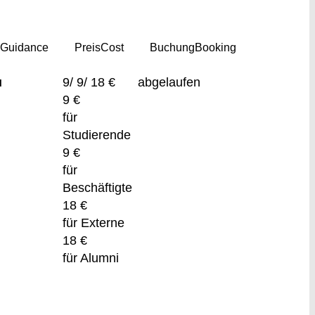
g
Guidance
Preis
Cost
Buchung
Booking
u
9/ 9/ 18 €
abgelaufen
9 €
für
Studierende
9 €
für
Beschäftigte
18 €
für Externe
18 €
für Alumni