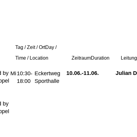
Tag / Zeit / Ort
Day /
Time / Location
Zeitraum
Duration
Leitun
 by
10.06.-
11.06.
Julian 
Mi
10:30-
Eckertweg
ppel
18:00
Sporthalle
 by
ppel