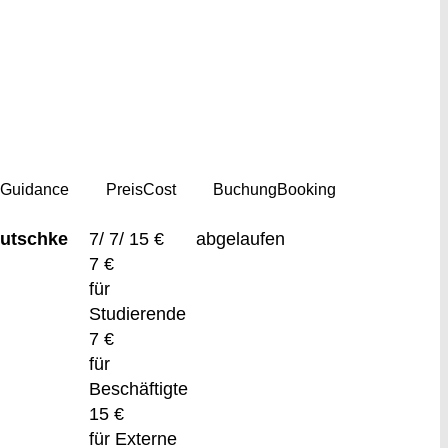
g
Guidance
Preis
Cost
Buchung
Booking
Dutschke
7/ 7/ 15 €
abgelaufen
7 €
für
Studierende
7 €
für
Beschäftigte
15 €
für Externe