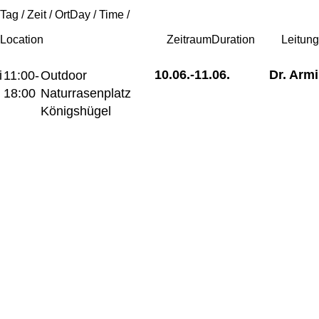
Tag / Zeit / Ort
Day / Time /
Location
Zeitraum
Duration
Leitun
10.06.-
11.06.
Dr. Arm
i
11:00-
Outdoor
18:00
Naturrasenplatz
Königshügel