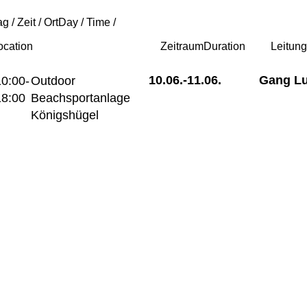
g / Zeit / Ort
Day / Time /
ocation
Zeitraum
Duration
Leitun
10.06.-
11.06.
Gang L
10:00-
Outdoor
18:00
Beachsportanlage
Königshügel