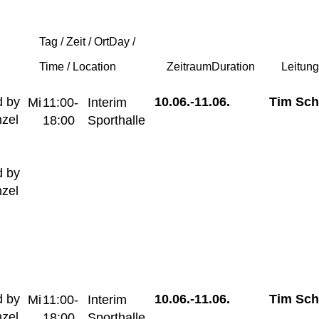
Tag / Zeit / Ort
Day /
Time / Location
Zeitraum
Duration
Leitun
 by
10.06.-
11.06.
Tim Sch
Mi
11:00-
Interim
nzel
18:00
Sporthalle
 by
nzel
 by
10.06.-
11.06.
Tim Sch
Mi
11:00-
Interim
nzel
18:00
Sporthalle