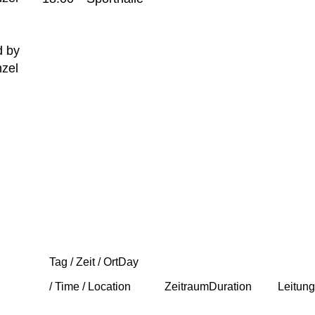
 by
nzel
Tag / Zeit / Ort
Day
/ Time / Location
Zeitraum
Duration
Leitun