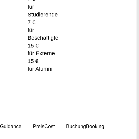
für
Studierende
7 €
für
Beschäftigte
15 €
für Externe
15 €
für Alumni
g
Guidance
Preis
Cost
Buchung
Booking