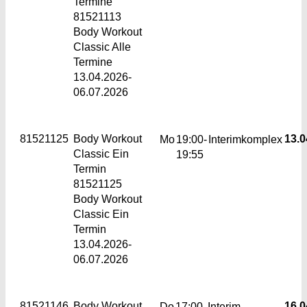
Termine
81521113
Body Workout
Classic Alle
Termine
13.04.2026-
06.07.2026
81521125
Body Workout
13.0
Mo
19:00-
Interimkomplex
Classic
Ein
19:55
Termin
81521125
Body Workout
Classic Ein
Termin
13.04.2026-
06.07.2026
81521146
Body Workout
16.0
Do
17:00-
Interim