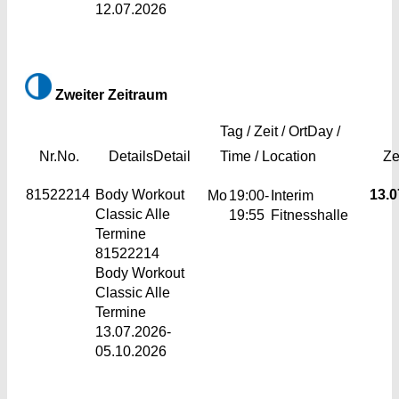
12.07.2026
Zweiter Zeitraum
Tag / Zeit / Ort
Day /
Nr.
No.
Details
Detail
Time / Location
Ze
81522214
Body Workout
13.0
Mo
19:00-
Interim
Classic
Alle
19:55
Fitnesshalle
Termine
81522214
Body Workout
Classic Alle
Termine
13.07.2026-
05.10.2026