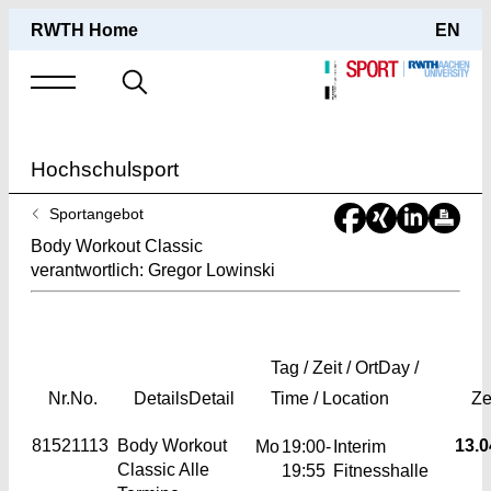
RWTH Home
EN
Suche
nach
Hochschulsport
Sie
Sportangebot
sind
Body Workout Classic
hier:
verantwortlich: Gregor Lowinski
Tag / Zeit / Ort
Day /
Nr.
No.
Details
Detail
Time / Location
Ze
81521113
Body Workout
13.0
Mo
19:00-
Interim
Classic
Alle
19:55
Fitnesshalle