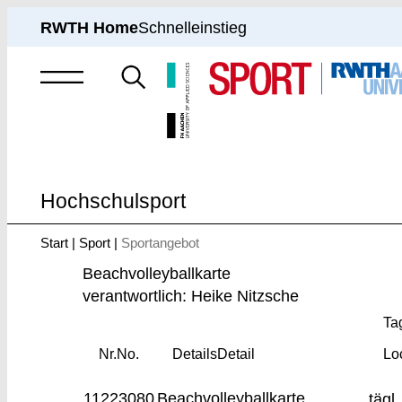
RWTH Home
Schnelleinstieg
Suche
nach
Hochschulsport
Start
Sport
Sportangebot
Sie
sind
Beachvolleyballkarte
hier:
verantwortlich: Heike Nitzsche
Tag
Nr.
No.
Details
Detail
Lo
11223080
Beachvolleyballkarte
tägl.