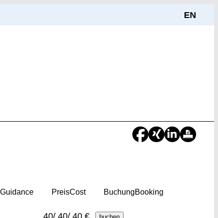
EN
g
Guidance
Preis
Cost
Buchung
Booking
40/ 40/ 40 €