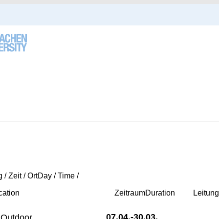
 / Zeit / Ort
Day / Time /
cation
Zeitraum
Duration
Leitun
07.04.-
30.03.
Outdoor