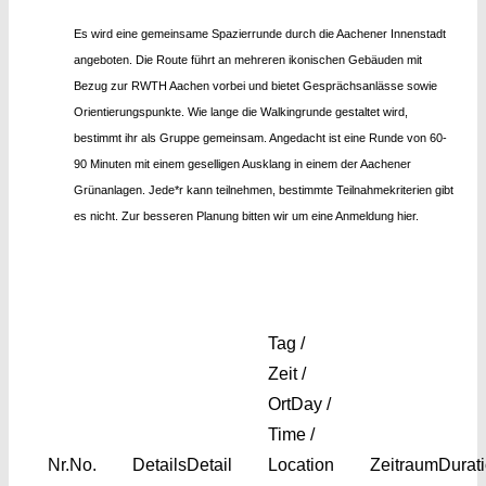
Es wird eine gemeinsame Spazierrunde durch die Aachener Innenstadt
angeboten. Die Route führt an mehreren ikonischen Gebäuden mit
Bezug zur RWTH Aachen vorbei und bietet Gesprächsanlässe sowie
Orientierungspunkte. Wie lange die Walkingrunde gestaltet wird,
bestimmt ihr als Gruppe gemeinsam. Angedacht ist eine Runde von 60-
90 Minuten mit einem geselligen Ausklang in einem der Aachener
Grünanlagen. Jede*r kann teilnehmen, bestimmte Teilnahmekriterien gibt
es nicht. Zur besseren Planung bitten wir um eine Anmeldung hier.
Tag /
Zeit /
Ort
Day /
Time /
Nr.
No.
Details
Detail
Location
Zeitraum
Durat