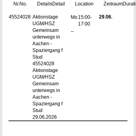
Nr.
No.
Details
Detail
Location
Zeitraum
Durat
45524028
Aktionstage
29.06.
Mo
15:00-
UGM/HSZ
17:00
Gemeinsam
--
unterwegs in
Aachen -
Spaziergang f
Stud
45524028
Aktionstage
UGM/HSZ
Gemeinsam
unterwegs in
Aachen -
Spaziergang f
Stud
29.06.2026
Footer