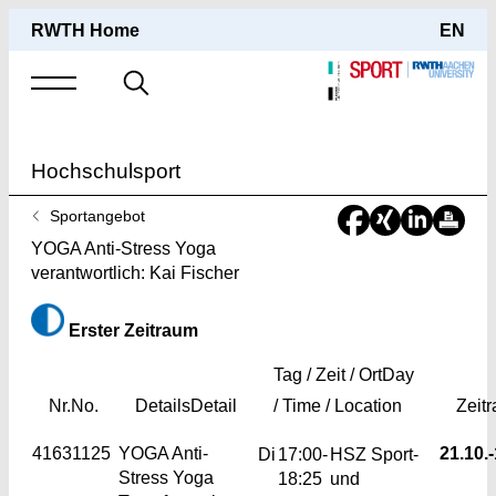
RWTH Home
EN
Suche
nach
Hochschulsport
Sie
Sportangebot
sind
YOGA Anti-Stress Yoga
hier:
verantwortlich: Kai Fischer
Erster Zeitraum
Tag / Zeit / Ort
Day
Nr.
No.
Details
Detail
/ Time / Location
Zeit
41631125
YOGA Anti-
21.10.-
Di
17:00-
HSZ Sport-
Stress Yoga
18:25
und