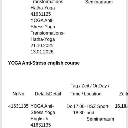
Transformations-
Seminarraum
Hatha-Yoga
41631125
YOGA Anti-
Stress Yoga
Transformations-
Hatha-Yoga
21.10.2025-
13.01.2026
YOGA Anti-Stress english course
Tag / Zeit / Ort
Day /
Nr.
No.
Details
Detail
Time / Location
Zei
41631135
YOGA Anti-
16.10.
Do
17:00-
HSZ Sport-
Stress Yoga
18:30
und
Englisch
Seminarraum
41631135