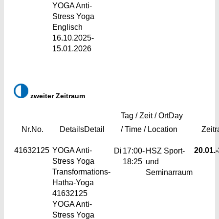
YOGA Anti-
Stress Yoga
Englisch
16.10.2025-
15.01.2026
zweiter Zeitraum
Tag / Zeit / Ort
Day
Nr.
No.
Details
Detail
/ Time / Location
Zeit
41632125
YOGA Anti-
20.01.-
Di
17:00-
HSZ Sport-
Stress Yoga
18:25
und
Transformations-
Seminarraum
Hatha-Yoga
41632125
YOGA Anti-
Stress Yoga