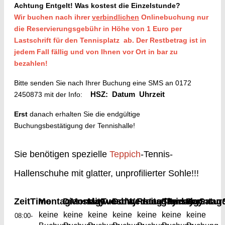
Achtung Entgelt!
Was kostest die Einzelstunde?
Wir buchen nach ihrer
verbindlichen
Onlinebuchung nur
die Reservierungsgebühr in Höhe von 1 Euro per
Lastschrift für den Tennisplatz ab. Der Restbetrag ist in
jedem Fall fällig und von Ihnen vor Ort in bar zu
bezahlen!
Bitte senden Sie nach Ihrer Buchung eine SMS an 0172
2450873 mit der Info:
HSZ: Datum Uhrzeit
Erst
danach erhalten Sie die endgültige
Buchungsbestätigung der Tennishalle!
Sie benötigen spezielle
Teppich
-Tennis-
Hallenschuhe mit glatter, unprofilierter Sohle!!!
Zeit
Time
Montag
Dienstag
Monday
Mittwoch
Tuesday
Donnerstag
Wednesday
Freitag
Samstag
Thursday
Friday
Sonntag
Satur
keine
keine
keine
keine
keine
keine
keine
08:00-