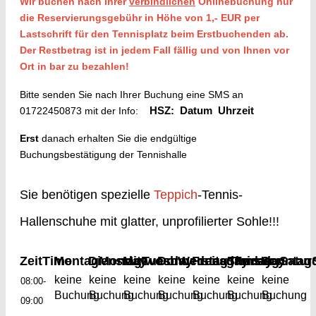
Wir buchen nach ihrer
verbindlichen
Onlinebuchung nur
die Reservierungsgebühr in Höhe von 1,- EUR per
Lastschrift für den Tennisplatz beim Erstbuchenden ab.
Der Restbetrag ist in jedem Fall fällig und von Ihnen vor
Ort in bar zu bezahlen!
Bitte senden Sie nach Ihrer Buchung eine SMS an
01722450873 mit der Info:
HSZ: Datum Uhrzeit
Erst
danach erhalten Sie die endgültige
Buchungsbestätigung der Tennishalle
Sie benötigen spezielle
Teppich
-Tennis-
Hallenschuhe mit glatter, unprofilierter Sohle!!!
Zeit
Time
Montag
Dienstag
Monday
Mittwoch
Tuesday
Donnerstag
Wednesday
Freitag
Samstag
Thursday
Friday
Sonntag
Satur
keine
keine
keine
keine
keine
keine
keine
08:00-
Buchung
Buchung
Buchung
Buchung
Buchung
Buchung
Buchung
09:00