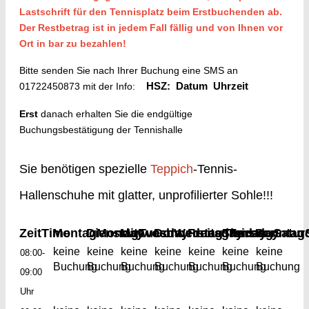
Lastschrift für den Tennisplatz beim Erstbuchenden ab.
Der Restbetrag ist in jedem Fall fällig und von Ihnen vor
Ort in bar zu bezahlen!
Bitte senden Sie nach Ihrer Buchung eine SMS an
01722450873 mit der Info:
HSZ: Datum Uhrzeit
Erst
danach erhalten Sie die endgültige
Buchungsbestätigung der Tennishalle
Sie benötigen spezielle
Teppich
-Tennis-
Hallenschuhe mit glatter, unprofilierter Sohle!!!
Zeit
Time
Montag
Dienstag
Monday
Mittwoch
Tuesday
Donnerstag
Wednesday
Freitag
Samstag
Thursday
Friday
Sonntag
Satur
keine
keine
keine
keine
keine
keine
keine
08:00-
Buchung
Buchung
Buchung
Buchung
Buchung
Buchung
Buchung
09:00
Uhr