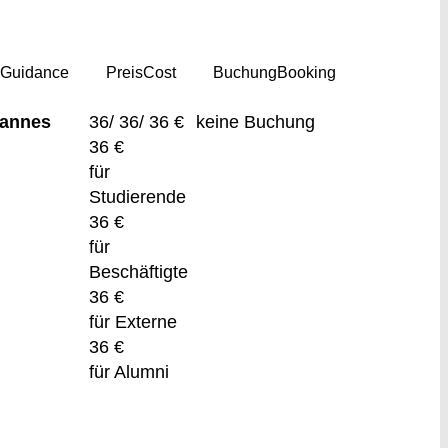
g
Guidance
Preis
Cost
Buchung
Booking
Pannes
36/ 36/ 36 €
keine Buchung
36 €
für
Studierende
36 €
für
Beschäftigte
36 €
für Externe
36 €
für Alumni