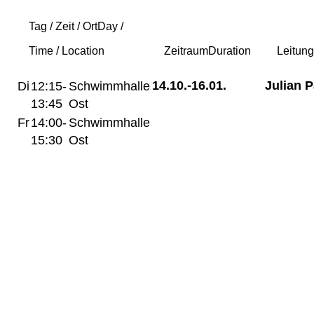
Tag / Zeit / Ort
Day /
Time / Location
Zeitraum
Duration
Leitun
14.10.-
16.01.
Julian 
Di
12:15-
Schwimmhalle
13:45
Ost
Fr
14:00-
Schwimmhalle
15:30
Ost