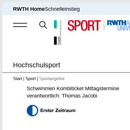
RWTH Home
Schnelleinstieg
Suche
nach
Hochschulsport
Start
Sport
Sportangebot
Sie
sind
Schwimmen Kombiticket Mittagstermine
hier:
verantwortlich: Thomas Jacobi