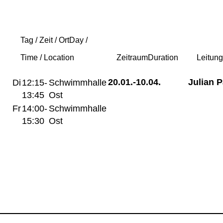
Tag / Zeit / Ort
Day /
Time / Location
Zeitraum
Duration
Leitun
20.01.-
10.04.
Julian 
Di
12:15-
Schwimmhalle
13:45
Ost
Fr
14:00-
Schwimmhalle
15:30
Ost