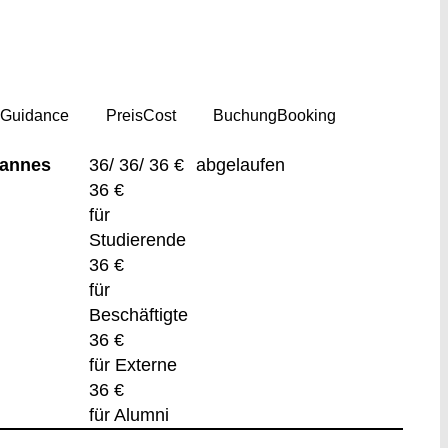
g
Guidance
Preis
Cost
Buchung
Booking
Pannes
36/ 36/ 36 €
abgelaufen
36 €
für
Studierende
36 €
für
Beschäftigte
36 €
für Externe
36 €
für Alumni