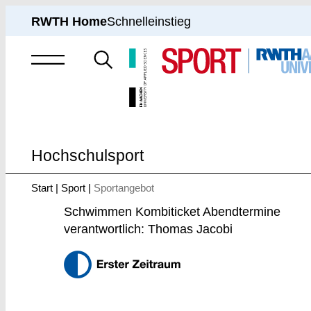
RWTH Home
Schnelleinstieg
Suche
nach
Hochschulsport
Start
Sport
Sportangebot
Sie
sind
Schwimmen Kombiticket Abendtermine
hier:
verantwortlich: Thomas Jacobi