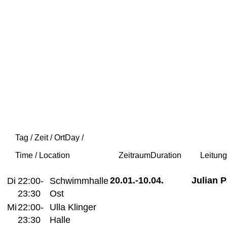
Tag / Zeit / Ort
Day /
Time / Location
Zeitraum
Duration
Leitun
20.01.-
10.04.
Julian 
Di
22:00-
Schwimmhalle
23:30
Ost
Mi
22:00-
Ulla Klinger
23:30
Halle