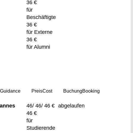
36 €
für
Beschäftigte
36 €
für Externe
36 €
für Alumni
g
Guidance
Preis
Cost
Buchung
Booking
Pannes
46/ 46/ 46 €
abgelaufen
46 €
für
Studierende