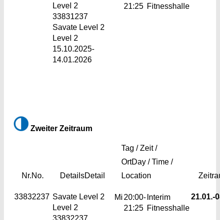
Level 2
21:25
Fitnesshalle
33831237
Savate Level 2
Level 2
15.10.2025-
14.01.2026
Zweiter Zeitraum
Tag / Zeit /
Ort
Day / Time /
Nr.
No.
Details
Detail
Location
Zeitr
33832237
Savate Level 2
21.01.-
0
Mi
20:00-
Interim
Level 2
21:25
Fitnesshalle
33832237