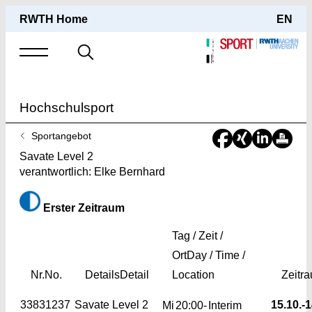
RWTH Home
EN
Suche
nach
Hochschulsport
Sie
Sportangebot
sind
Savate Level 2
hier:
verantwortlich: Elke Bernhard
Erster Zeitraum
Tag / Zeit /
Ort
Day / Time /
Nr.
No.
Details
Detail
Location
Zeitr
33831237
Savate Level 2
15.10.-
1
Mi
20:00-
Interim