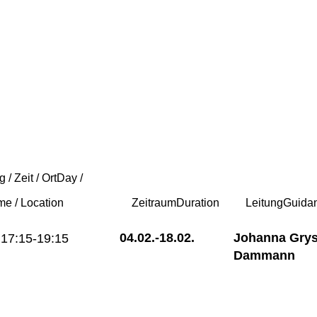
g / Zeit / Ort
Day /
me / Location
Zeitraum
Duration
Leitung
Guida
04.02.-
18.02.
Johanna Grys
17:15-19:15
Dammann