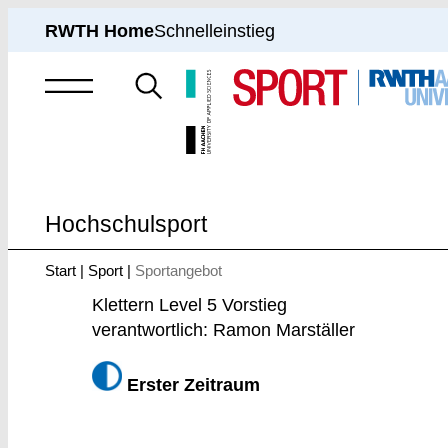
RWTH Home
Schnelleinstieg
Suche
nach
Hochschulsport
Start
Sport
Sportangebot
Sie
sind
Klettern Level 5 Vorstieg
hier:
verantwortlich: Ramon Marställer
Erster Zeitraum