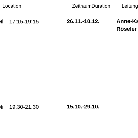
Location
Zeitraum
Duration
Leitun
26.11.-
10.12.
Anne-Ka
Mi
17:15-19:15
Röseler
15.10.-
29.10.
Mi
19:30-21:30