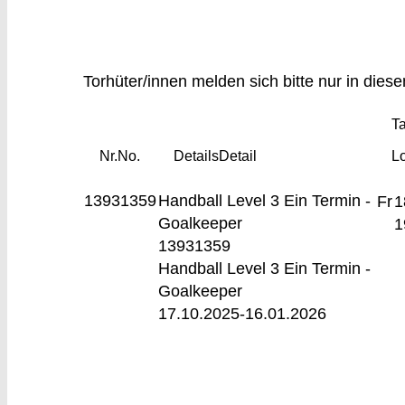
Torhüter/innen melden sich bitte nur in dies
Ta
Nr.
No.
Details
Detail
L
13931359
Handball Level 3
Ein Termin -
Fr
1
Goalkeeper
1
13931359
Handball Level 3 Ein Termin -
Goalkeeper
17.10.2025-
16.01.2026