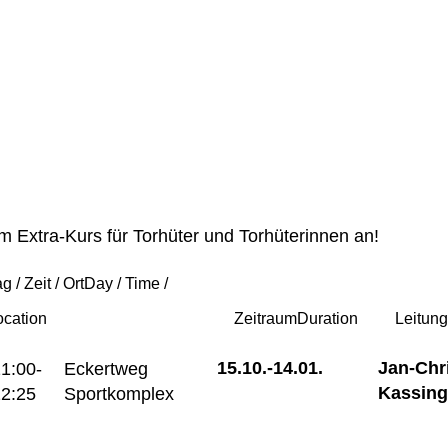
em Extra-Kurs für Torhüter und Torhüterinnen an!
g / Zeit / Ort
Day / Time /
ocation
Zeitraum
Duration
Leitun
15.10.-
14.01.
Jan-Chr
1:00-
Eckertweg
Kassing
2:25
Sportkomplex