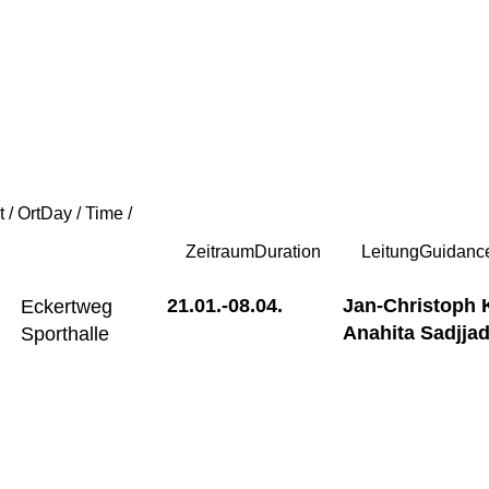
t / Ort
Day / Time /
n
Zeitraum
Duration
Leitung
Guidanc
21.01.-
08.04.
Jan-Christoph 
Eckertweg
Anahita Sadjjad
Sporthalle