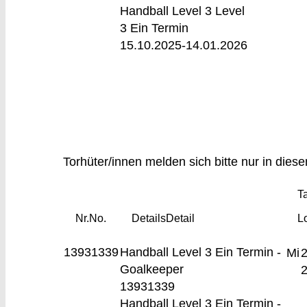
Handball Level 3 Level
3 Ein Termin
15.10.2025-
14.01.2026
Torhüter/innen melden sich bitte nur in dies
Ta
Nr.
No.
Details
Detail
L
13931339
Handball Level 3
Ein Termin -
Mi
2
Goalkeeper
2
13931339
Handball Level 3 Ein Termin -