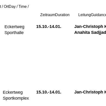
t / Ort
Day / Time /
n
Zeitraum
Duration
Leitung
Guidanc
15.10.-
14.01.
Jan-Christoph 
Eckertweg
Anahita Sadjjad
Sporthalle
15.10.-
14.01.
Jan-Christoph 
Eckertweg
Sportkomplex