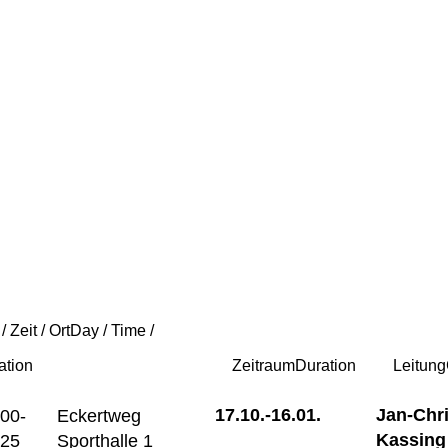
/ Zeit / Ort
Day / Time /
ation
Zeitraum
Duration
Leitung
17.10.-
16.01.
Jan-Chr
:00-
Eckertweg
Kassing
:25
Sporthalle 1