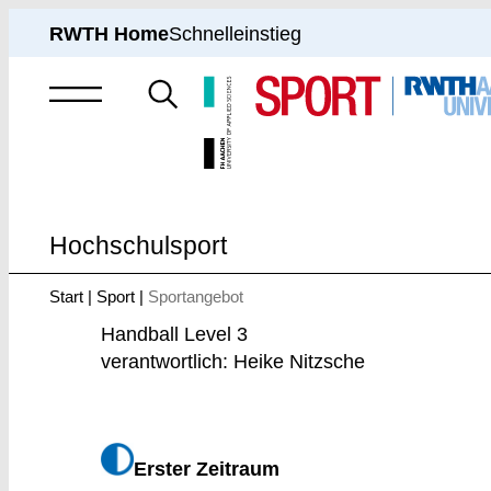
RWTH Home
Schnelleinstieg
Suche
nach
Hochschulsport
Start
Sport
Sportangebot
Sie
sind
Handball Level 3
hier:
verantwortlich: Heike Nitzsche
Erster Zeitraum