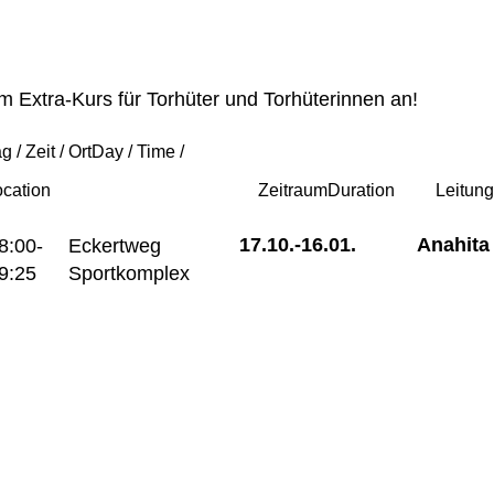
em Extra-Kurs für Torhüter und Torhüterinnen an!
g / Zeit / Ort
Day / Time /
ocation
Zeitraum
Duration
Leitun
17.10.-
16.01.
Anahita 
8:00-
Eckertweg
9:25
Sportkomplex