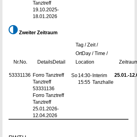
Tanztreff
19.10.2025-
18.01.2026
Zweiter Zeitraum
Tag / Zeit /
Ort
Day / Time /
Nr.
No.
Details
Detail
Location
Zeitrau
53331136
Forro Tanztreff
25.01.-
12.
So
14:30-
Interim
Tanztreff
15:55
Tanzhalle
53331136
Forro Tanztreff
Tanztreff
25.01.2026-
12.04.2026
Footer