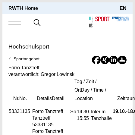
RWTH Home
EN
Suche
nach
Hochschulsport
Sie
Sportangebot
sind
Forro Tanztreff
hier:
verantwortlich: Gregor Lowinski
Tag / Zeit /
Ort
Day / Time /
Nr.
No.
Details
Detail
Location
Zeitrau
53331135
Forro Tanztreff
19.10.-
18.
So
14:30-
Interim
Tanztreff
15:55
Tanzhalle
53331135
Forro Tanztreff