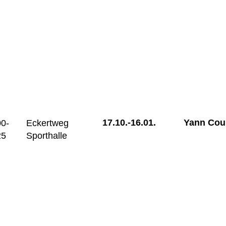
17.10.-
16.01.
Yann Cour
00-
Eckertweg
25
Sporthalle