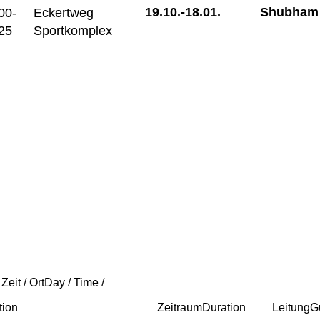
19.10.-
18.01.
Shubham
00-
Eckertweg
25
Sportkomplex
 Zeit / Ort
Day / Time /
tion
Zeitraum
Duration
Leitung
G