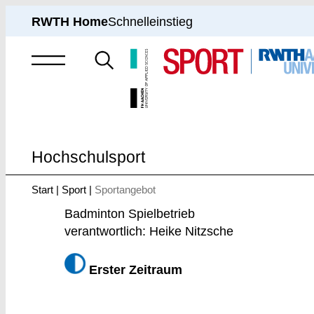
RWTH Home
Schnelleinstieg
Suche
nach
Hochschulsport
Start
Sport
Sportangebot
Sie
sind
Badminton Spielbetrieb
hier:
verantwortlich: Heike Nitzsche
Erster Zeitraum