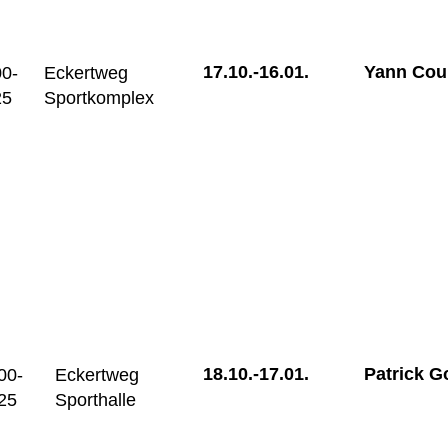
17.10.-
16.01.
Yann Cour
00-
Eckertweg
25
Sportkomplex
18.10.-
17.01.
Patrick 
00-
Eckertweg
25
Sporthalle