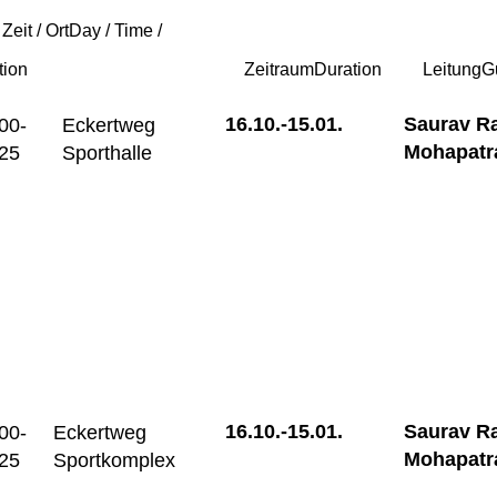
 Zeit / Ort
Day / Time /
tion
Zeitraum
Duration
Leitung
G
16.10.-
15.01.
Saurav R
00-
Eckertweg
Mohapatr
25
Sporthalle
16.10.-
15.01.
Saurav R
00-
Eckertweg
Mohapatr
25
Sportkomplex