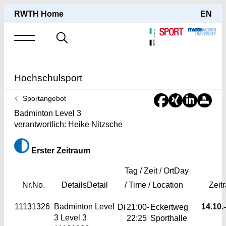
RWTH Home
EN
Suche
nach
Hochschulsport
Sie
Sportangebot
sind
Badminton Level 3
hier:
verantwortlich: Heike Nitzsche
Erster Zeitraum
Tag / Zeit / Ort
Day
Nr.
No.
Details
Detail
/ Time / Location
Zeit
11131326
Badminton Level
14.10.-
Di
21:00-
Eckertweg
3
Level 3
22:25
Sporthalle