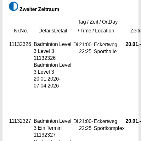
Zweiter Zeitraum
Tag / Zeit / Ort
Day
Nr.
No.
Details
Detail
/ Time / Location
Zeit
11132326
Badminton Level
20.01.-
Di
21:00-
Eckertweg
3
Level 3
22:25
Sporthalle
11132326
Badminton Level
3 Level 3
20.01.2026-
07.04.2026
11132327
Badminton Level
20.01.-
Di
21:00-
Eckertweg
3
Ein Termin
22:25
Sportkomplex
11132327