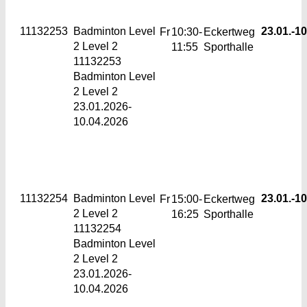
11132253
Badminton Level
23.01.-
10
Fr
10:30-
Eckertweg
2
Level 2
11:55
Sporthalle
11132253
Badminton Level
2 Level 2
23.01.2026-
10.04.2026
11132254
Badminton Level
23.01.-
10
Fr
15:00-
Eckertweg
2
Level 2
16:25
Sporthalle
11132254
Badminton Level
2 Level 2
23.01.2026-
10.04.2026