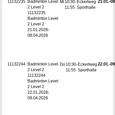
11132235
Badminton Level
21.01.-
08
Mi
10:30-
Eckertweg
2
Level 2
11:55
Sporthalle
11132235
Badminton Level
2 Level 2
21.01.2026-
08.04.2026
11132244
Badminton Level
22.01.-
09
Do
10:30-
Eckertweg
2
Level 2
11:55
Sporthalle
11132244
Badminton Level
2 Level 2
22.01.2026-
09.04.2026