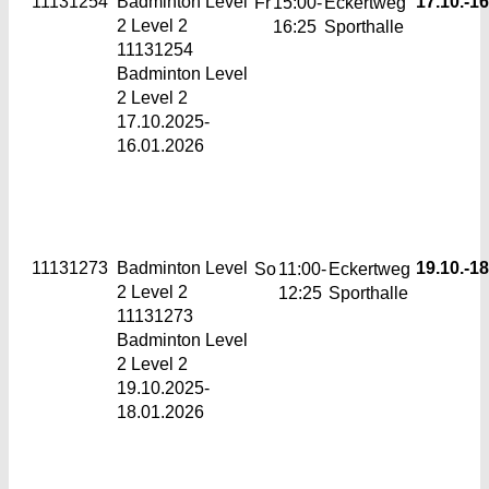
11131254
Badminton Level
17.10.-
16
Fr
15:00-
Eckertweg
2
Level 2
16:25
Sporthalle
11131254
Badminton Level
2 Level 2
17.10.2025-
16.01.2026
11131273
Badminton Level
19.10.-
18
So
11:00-
Eckertweg
2
Level 2
12:25
Sporthalle
11131273
Badminton Level
2 Level 2
19.10.2025-
18.01.2026