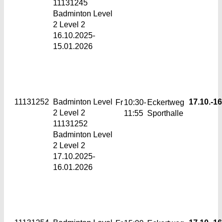
11131245
Badminton Level
2 Level 2
16.10.2025-
15.01.2026
11131252
Badminton Level
17.10.-
16
Fr
10:30-
Eckertweg
2
Level 2
11:55
Sporthalle
11131252
Badminton Level
2 Level 2
17.10.2025-
16.01.2026