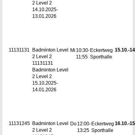
2 Level 2
14.10.2025-
13.01.2026
11131131
Badminton Level
15.10.-
14
Mi
10:30-
Eckertweg
2
Level 2
11:55
Sporthalle
11131131
Badminton Level
2 Level 2
15.10.2025-
14.01.2026
11131245
Badminton Level
16.10.-
15
Do
12:00-
Eckertweg
2
Level 2
13:25
Sporthalle