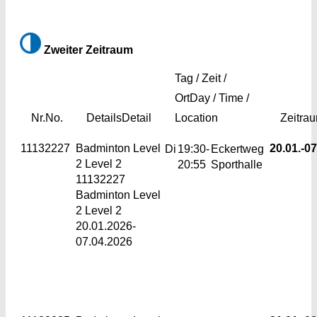
Zweiter Zeitraum
Tag / Zeit /
Ort
Day / Time /
Nr.
No.
Details
Detail
Location
Zeitra
11132227
Badminton Level
20.01.-
07
Di
19:30-
Eckertweg
2
Level 2
20:55
Sporthalle
11132227
Badminton Level
2 Level 2
20.01.2026-
07.04.2026