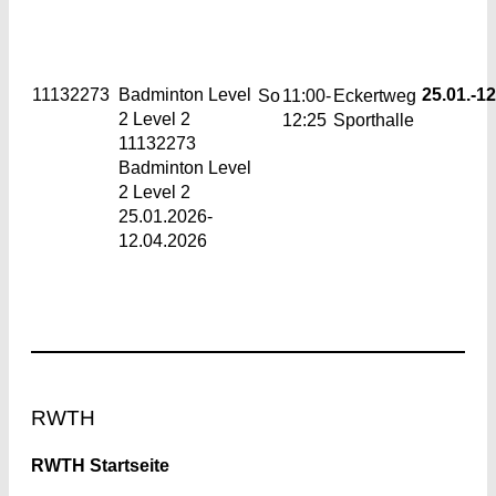
11132273
Badminton Level
25.01.-
12
So
11:00-
Eckertweg
2
Level 2
12:25
Sporthalle
11132273
Badminton Level
2 Level 2
25.01.2026-
12.04.2026
Footer
RWTH
RWTH Startseite