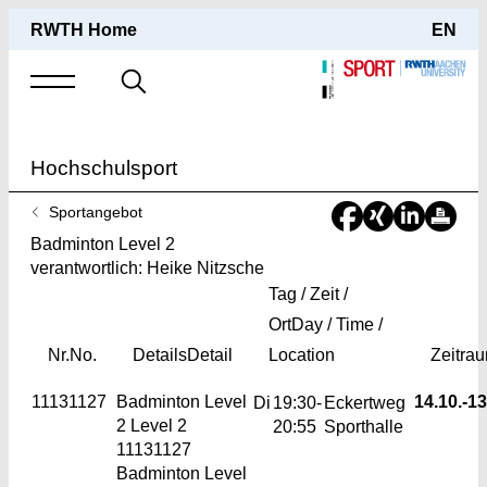
RWTH Home
EN
Suche
nach
Hochschulsport
Sie
Sportangebot
sind
Badminton Level 2
hier:
verantwortlich: Heike Nitzsche
Tag / Zeit /
Ort
Day / Time /
Nr.
No.
Details
Detail
Location
Zeitra
11131127
Badminton Level
14.10.-
13
Di
19:30-
Eckertweg
2
Level 2
20:55
Sporthalle
11131127
Badminton Level