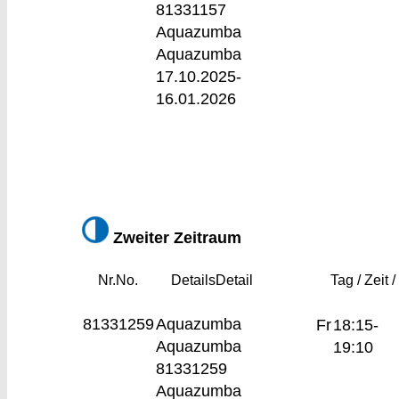
81331157
Aquazumba
Aquazumba
17.10.2025-
16.01.2026
Zweiter Zeitraum
Nr.
No.
Details
Detail
Tag / Zeit /
81331259
Aquazumba
Fr
18:15-
Aquazumba
19:10
81331259
Aquazumba