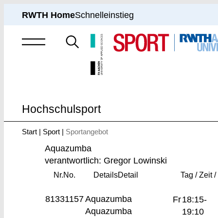
RWTH Home
Schnelleinstieg
Suche
nach
Hochschulsport
Start
Sport
Sportangebot
Sie
sind
Aquazumba
hier:
verantwortlich: Gregor Lowinski
Nr.
No.
Details
Detail
Tag / Zeit /
81331157
Aquazumba
Fr
18:15-
Aquazumba
19:10