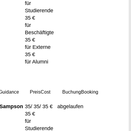
für
Studierende
35 €
für
Beschäftigte
35 €
für Externe
35 €
für Alumni
Guidance
Preis
Cost
Buchung
Booking
 Sampson
35/ 35/ 35 €
abgelaufen
35 €
für
Studierende