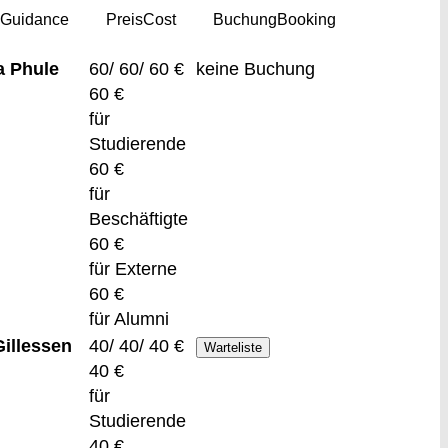
g
Guidance
Preis
Cost
Buchung
Booking
 Phule
60/ 60/ 60 €
keine Buchung
60 €
für
Studierende
60 €
für
Beschäftigte
60 €
für Externe
60 €
für Alumni
Gillessen
40/ 40/ 40 €
40 €
für
Studierende
40 €