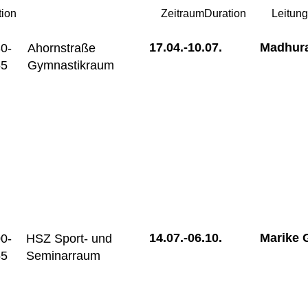
tion
Zeitraum
Duration
Leitun
17.04.-
10.07.
Madhura
0-
Ahornstraße
55
Gymnastikraum
14.07.-
06.10.
Marike 
0-
HSZ Sport- und
55
Seminarraum