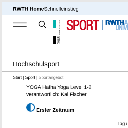
RWTH Home
Schnelleinstieg
Suche
nach
Hochschulsport
Start
Sport
Sportangebot
Sie
sind
YOGA Hatha Yoga Level 1-2
hier:
verantwortlich: Kai Fischer
Erster Zeitraum
Tag /