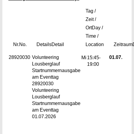
Tag /
Zeit /
Ort
Day /
Time /
Nr.
No.
Details
Detail
Location
Zeitraum
28920030
Volunteering
01.07.
Mi
15:45-
Lousberglauf
19:00
Startnummernausgabe
am Eventtag
28920030
Volunteering
Lousberglauf
Startnummernausgabe
am Eventtag
01.07.2026