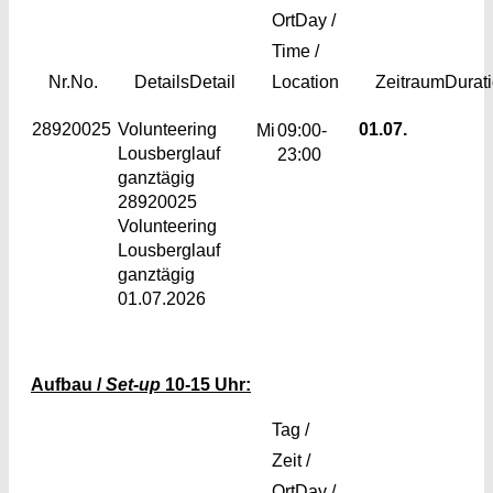
Ort
Day /
Time /
Nr.
No.
Details
Detail
Location
Zeitraum
Durat
28920025
Volunteering
01.07.
Mi
09:00-
Lousberglauf
23:00
ganztägig
28920025
Volunteering
Lousberglauf
ganztägig
01.07.2026
Aufbau /
Set-up
10-15 Uhr:
Tag /
Zeit /
Ort
Day /