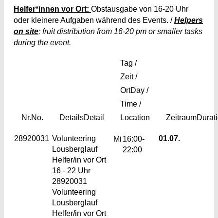
Helfer*innen vor Ort:
Obstausgabe von 16-20 Uhr
oder kleinere Aufgaben während des Events. /
Helpers
on site
: fruit distribution from 16-20 pm or smaller tasks
during the event.
Tag /
Zeit /
Ort
Day /
Time /
Nr.
No.
Details
Detail
Location
Zeitraum
Durat
28920031
Volunteering
01.07.
Mi
16:00-
Lousberglauf
22:00
Helfer/in vor Ort
16 - 22 Uhr
28920031
Volunteering
Lousberglauf
Helfer/in vor Ort