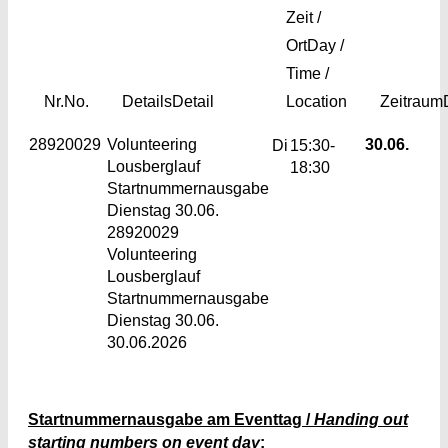
Zeit /
Ort
Day /
Time /
Nr.
No.
Details
Detail
Location
Zeitraum
28920029
Volunteering
30.06.
Di
15:30-
Lousberglauf
18:30
Startnummernausgabe
Dienstag 30.06.
28920029
Volunteering
Lousberglauf
Startnummernausgabe
Dienstag 30.06.
30.06.2026
Startnummernausgabe am Eventtag /
Handing out
starting numbers on event day
: