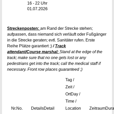
16 - 22 Uhr
01.07.2026
Streckenposten:
am Rand der Strecke stehen;
aufpassen, dass niemand sich verläuft oder Fußgänger
in die Strecke geraten; evtl. Sanitäter rufen. Erste
Reihe Plätze garantiert ;)
/
Track
attendant/Course marshal:
Stand at the edge of the
track; make sure that no one gets lost or any
pedestrians get into the track; call the medical staff if
necessary. Front row places guaranteed ;)
Tag /
Zeit /
Ort
Day /
Time /
Nr.
No.
Details
Detail
Location
Zeitraum
Dura