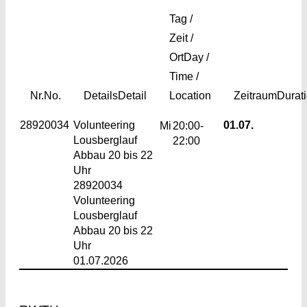
Tag /
Zeit /
Ort
Day /
Time /
Nr.
No.
Details
Detail
Location
Zeitraum
Durat
28920034
Volunteering
01.07.
Mi
20:00-
Lousberglauf
22:00
Abbau 20 bis 22
Uhr
28920034
Volunteering
Lousberglauf
Abbau 20 bis 22
Uhr
01.07.2026
Footer