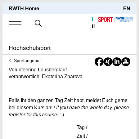
RWTH Home
EN
Suche
nach
Hochschulsport
Sie
Sportangebot
sind
Volunteering Lousberglauf
hier:
verantwortlich: Ekaterina Zharova
Falls Ihr den ganzen Tag Zeit habt, meldet Euch gerne
bei diesem Kurs an! /
If you have the whole day, please
register for this course!
:-)
Tag /
Zeit /