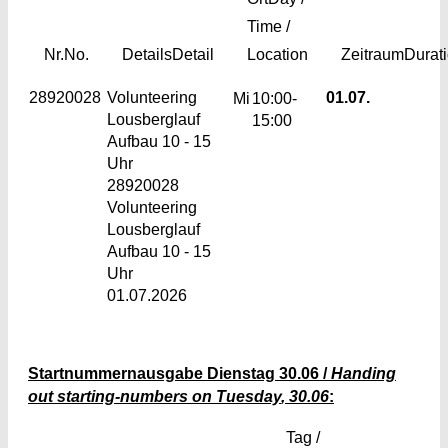
Time /
Nr.
No.
Details
Detail
Location
Zeitraum
Durat
28920028
Volunteering
01.07.
Mi
10:00-
Lousberglauf
15:00
Aufbau 10 - 15
Uhr
28920028
Volunteering
Lousberglauf
Aufbau 10 - 15
Uhr
01.07.2026
Startnummernausgabe Dienstag 30.06 /
Handing
out starting-numbers on Tuesday
, 30.06
:
Tag /