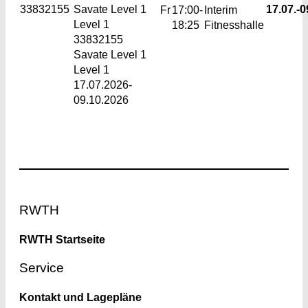
33832155
Savate Level 1
17.07.-
0
Fr
17:00-
Interim
Level 1
18:25
Fitnesshalle
33832155
Savate Level 1
Level 1
17.07.2026-
09.10.2026
Footer
RWTH
RWTH Startseite
Service
Kontakt und Lagepläne