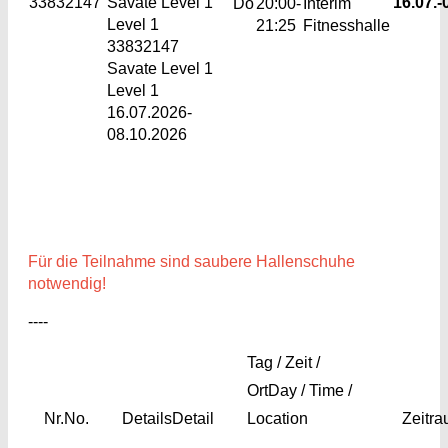
33832147
Savate Level 1
16.07.-
Do
20:00-
Interim
Level 1
21:25
Fitnesshalle
33832147
Savate Level 1
Level 1
16.07.2026-
08.10.2026
Für die Teilnahme sind saubere Hallenschuhe
notwendig!
----
Tag / Zeit /
Ort
Day / Time /
Nr.
No.
Details
Detail
Location
Zeitr