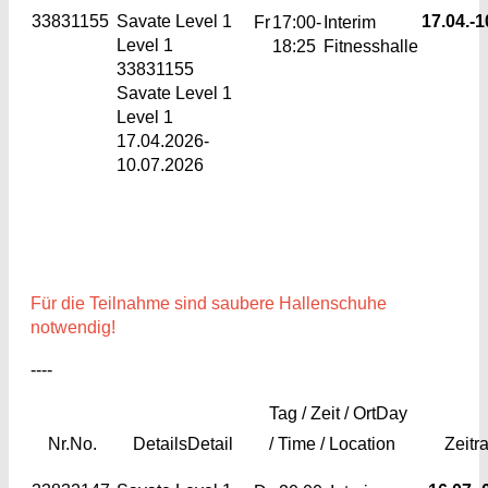
33831155
Savate Level 1
17.04.-
1
Fr
17:00-
Interim
Level 1
18:25
Fitnesshalle
33831155
Savate Level 1
Level 1
17.04.2026-
10.07.2026
Für die Teilnahme sind saubere Hallenschuhe
notwendig!
----
Tag / Zeit / Ort
Day
Nr.
No.
Details
Detail
/ Time / Location
Zeitr