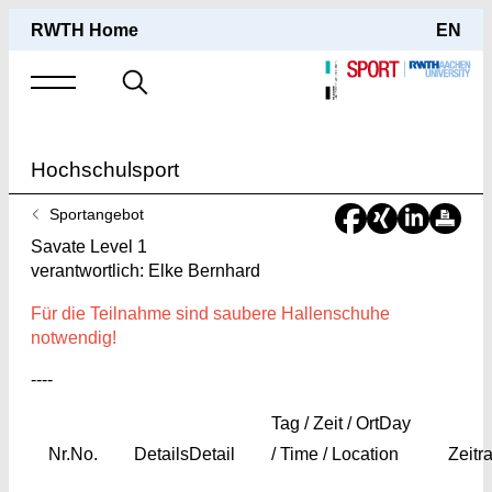
RWTH Home
EN
Suche
nach
Hochschulsport
Sie
Sportangebot
sind
Savate Level 1
hier:
verantwortlich: Elke Bernhard
Für die Teilnahme sind saubere Hallenschuhe
notwendig!
----
Tag / Zeit / Ort
Day
Nr.
No.
Details
Detail
/ Time / Location
Zeitr