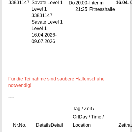
33831147
Savate Level 1
16.04.-
Do
20:00-
Interim
Level 1
21:25
Fitnesshalle
33831147
Savate Level 1
Level 1
16.04.2026-
09.07.2026
Für die Teilnahme sind saubere Hallenschuhe
notwendig!
----
Tag / Zeit /
Ort
Day / Time /
Nr.
No.
Details
Detail
Location
Zeitr