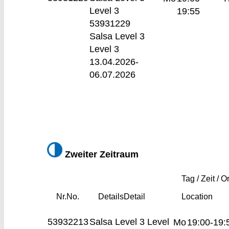
Level 3
19:55
53931229
Salsa Level 3
Level 3
13.04.2026-
06.07.2026
Zweiter Zeitraum
Tag / Zeit / Or
Nr.
No.
Details
Detail
Location
53932213
Salsa Level 3
Level
Mo
19:00-19: