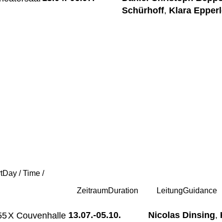
Schürhoff
,
Klara Epperl
t
Day / Time /
Zeitraum
Duration
Leitung
Guidance
13.07.-
05.10.
Nicolas Dinsing
,
55
X Couvenhalle