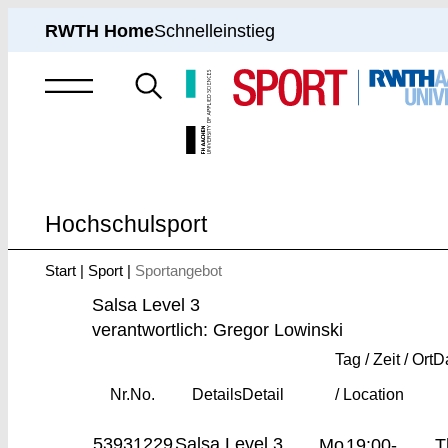
RWTH Home
Schnelleinstieg
Suche
nach
Hochschulsport
Start
Sport
Sportangebot
Sie
sind
Salsa Level 3
hier:
verantwortlich: Gregor Lowinski
Tag / Zeit / Ort
D
Nr.
No.
Details
Detail
/ Location
53931229
Salsa Level 3
Mo
19:00-
T