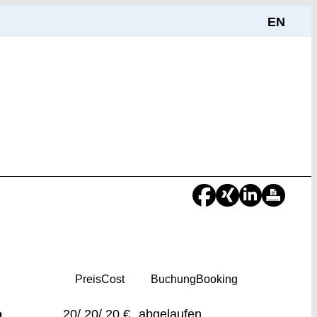
EN
Preis
Cost
Buchung
Booking
o
20/ 20/ 20 €
abgelaufen