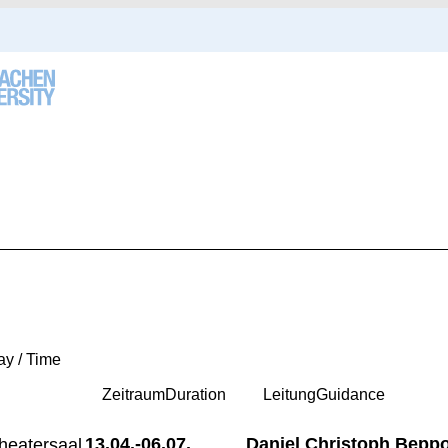
ay / Time
Zeitraum
Duration
Leitung
Guidance
13.04.-
06.07.
Daniel Christoph Bepp
heatersaal