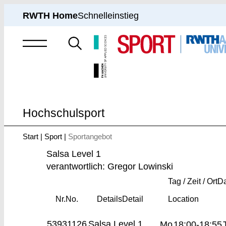
RWTH Home
Schnelleinstieg
Suche
nach
Hochschulsport
Start
Sport
Sportangebot
Sie
sind
Salsa Level 1
hier:
verantwortlich: Gregor Lowinski
Tag / Zeit / Ort
Da
Nr.
No.
Details
Detail
Location
53931126
Salsa Level 1
Mo
18:00-18:55