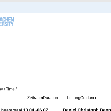
y / Time /
Zeitraum
Duration
Leitung
Guidance
13.04.-
06.07.
Daniel Christoph Bep
Theatersaal