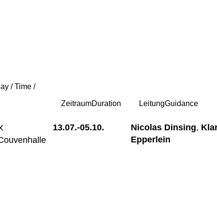
ay / Time /
Zeitraum
Duration
Leitung
Guidance
13.07.-
05.10.
Nicolas Dinsing
,
Kla
X
Epperlein
Couvenhalle