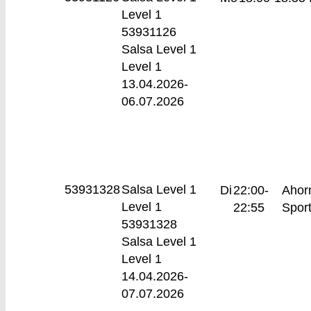
Level 1
53931126
Salsa Level 1
Level 1
13.04.2026-
06.07.2026
53931328
Salsa Level 1
Di
22:00-
Ahor
Level 1
22:55
Sport
53931328
Salsa Level 1
Level 1
14.04.2026-
07.07.2026