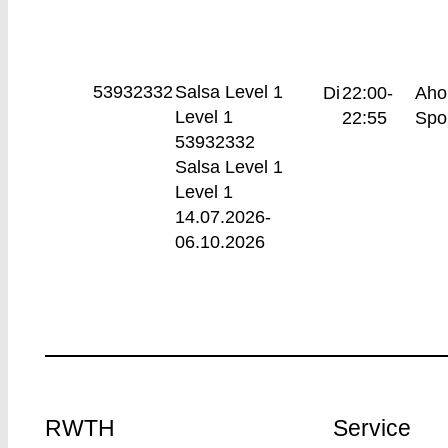
53932332
Salsa Level 1
Di
22:00-
Aho
Level 1
22:55
Spor
53932332
Salsa Level 1
Level 1
14.07.2026-
06.10.2026
Footer
RWTH
Service