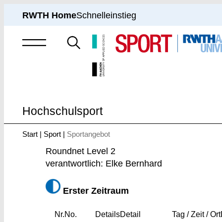
RWTH Home
Schnelleinstieg
Suche
nach
Hochschulsport
Start
Sport
Sportangebot
Sie
sind
Roundnet Level 2
hier:
verantwortlich: Elke Bernhard
Erster Zeitraum
Nr.
No.
Details
Detail
Tag / Zeit / Ort