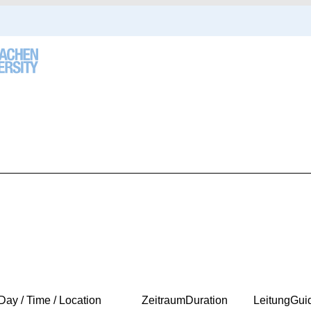
Day / Time / Location
Zeitraum
Duration
Leitung
Gui