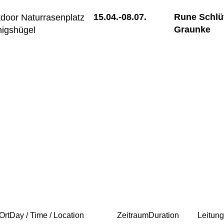
15.04.-
08.07.
Rune Schlü
door Naturrasenplatz
Graunke
igshügel
 Ort
Day / Time / Location
Zeitraum
Duration
Leitun