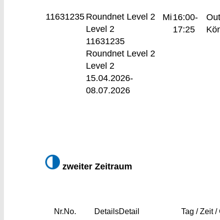
11631235
Roundnet Level 2
Mi
16:00-
Out
Level 2
17:25
Kön
11631235
Roundnet Level 2
Level 2
15.04.2026-
08.07.2026
zweiter Zeitraum
Nr.
No.
Details
Detail
Tag / Zeit /