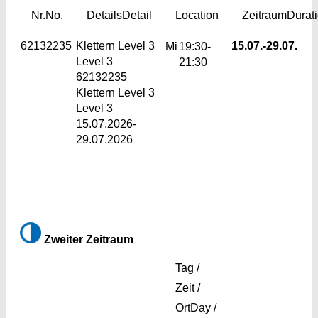
Nr.
No.
Details
Detail
Location
Zeitraum
Durat
62132235
Klettern Level 3
15.07.-
29.07.
Mi
19:30-
Level 3
21:30
62132235
Klettern Level 3
Level 3
15.07.2026-
29.07.2026
Zweiter Zeitraum
Tag /
Zeit /
Ort
Day /