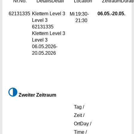
Nr.
No.
Details
Detail
Location
Zeitraum
Durat
62131335
Klettern Level 3
06.05.-
20.05.
Mi
19:30-
Level 3
21:30
62131335
Klettern Level 3
Level 3
06.05.2026-
20.05.2026
Zweiter Zeitraum
Tag /
Zeit /
Ort
Day /
Time /