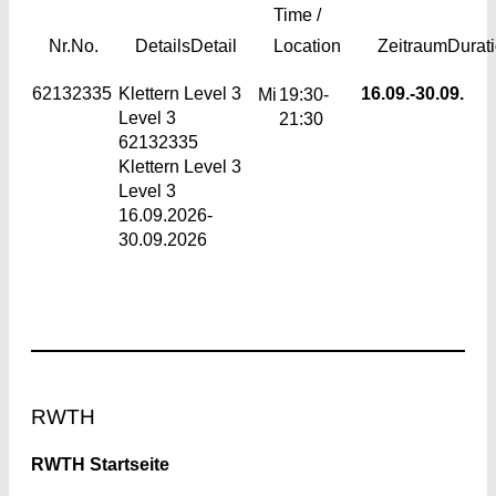
Time /
Nr.
No.
Details
Detail
Location
Zeitraum
Durat
62132335
Klettern Level 3
16.09.-
30.09.
Mi
19:30-
Level 3
21:30
62132335
Klettern Level 3
Level 3
16.09.2026-
30.09.2026
Footer
RWTH
RWTH Startseite