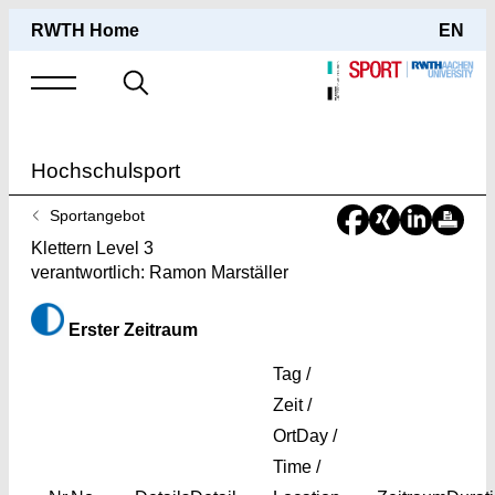
RWTH Home
EN
Suche
nach
Hochschulsport
Sie
Sportangebot
sind
Klettern Level 3
hier:
verantwortlich: Ramon Marställer
Erster Zeitraum
Tag /
Zeit /
Ort
Day /
Time /