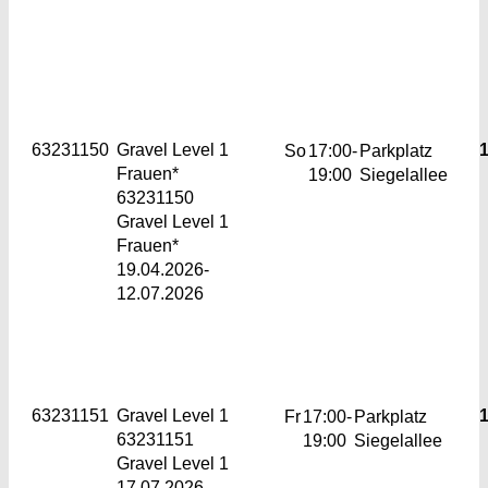
63231150
Gravel
Level 1
1
So
17:00-
Parkplatz
Frauen*
19:00
Siegelallee
63231150
Gravel Level 1
Frauen*
19.04.2026-
12.07.2026
63231151
Gravel
Level 1
1
Fr
17:00-
Parkplatz
63231151
19:00
Siegelallee
Gravel Level 1
17.07.2026-