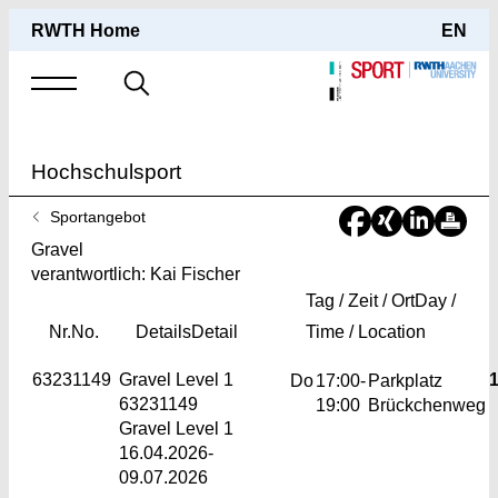
RWTH Home
EN
Suche
nach
Hochschulsport
Sie
Sportangebot
sind
Gravel
hier:
verantwortlich: Kai Fischer
Tag / Zeit / Ort
Day /
Nr.
No.
Details
Detail
Time / Location
63231149
Gravel
Level 1
1
Do
17:00-
Parkplatz
63231149
19:00
Brückchenweg
Gravel Level 1
16.04.2026-
09.07.2026