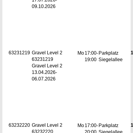
09.10.2026
63231219
Gravel
Level 2
1
Mo
17:00-
Parkplatz
63231219
19:00
Siegelallee
Gravel Level 2
13.04.2026-
06.07.2026
63232220
Gravel
Level 2
1
Mo
17:00-
Parkplatz
63232220
20:00
Siegelallee