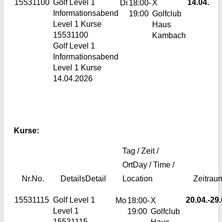
15531100
Golf Level 1
14.04.
Di
18:00-
X
Informationsabend
19:00
Golfclub
Level 1 Kurse
Haus
15531100
Kambach
Golf Level 1
Informationsabend
Level 1 Kurse
14.04.2026
Kurse:
Tag / Zeit /
Ort
Day / Time /
Nr.
No.
Details
Detail
Location
Zeitrau
15531115
Golf Level 1
20.04.-
29.
Mo
18:00-
X
Level 1
19:00
Golfclub
15531115
Haus