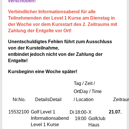
verschoben!
Verbindlicher Informationsabend für alle
Teilnehmenden der Level 1 Kurse am Dienstag in
der Woche vor dem Kursstart des 2. Zeitraums mit
Zahlung der Entgelte vor Ort!
Unentschuldigtes Fehlen führt zum Ausschluss
von der Kursteilnahme,
entbindet jedoch nicht von der Zahlung der
Entgelte!
Kursbeginn eine Woche später!
Tag / Zeit /
Ort
Day / Time
Nr.
No.
Details
Detail
/ Location
Zeitra
15532100
Golf Level 1
21.07.
Di
18:00-
X
Informationsabend
19:00
Golfclub
Level 1 Kurse
Haus