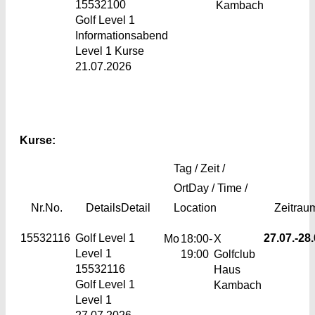
15532100
Kambach
Golf Level 1
Informationsabend
Level 1 Kurse
21.07.2026
Kurse:
Tag / Zeit /
Ort
Day / Time /
Nr.
No.
Details
Detail
Location
Zeitrau
15532116
Golf Level 1
27.07.-
28.
Mo
18:00-
X
Level 1
19:00
Golfclub
15532116
Haus
Golf Level 1
Kambach
Level 1