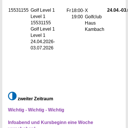
15531155
Golf Level 1
24.04.-
03.
Fr
18:00-
X
Level 1
19:00
Golfclub
15531155
Haus
Golf Level 1
Kambach
Level 1
24.04.2026-
03.07.2026
zweiter Zeitraum
Wichtig - Wichtig - Wichtig
Infoabend und Kursbeginn eine Woche