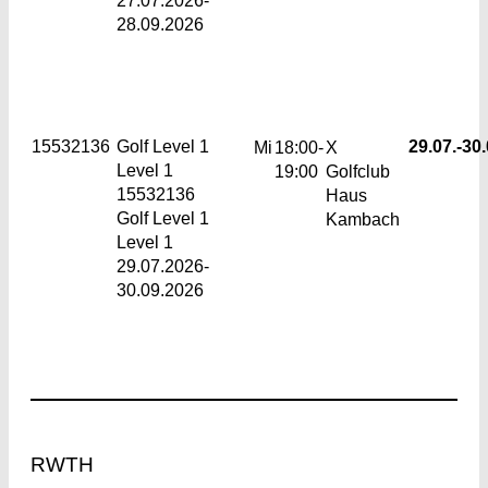
27.07.2026-
28.09.2026
15532136
Golf Level 1
29.07.-
30.
Mi
18:00-
X
Level 1
19:00
Golfclub
15532136
Haus
Golf Level 1
Kambach
Level 1
29.07.2026-
30.09.2026
Footer
RWTH