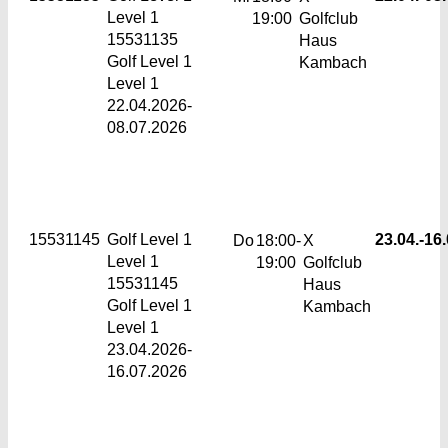
Level 1
19:00
Golfclub
15531135
Haus
Golf Level 1
Kambach
Level 1
22.04.2026-
08.07.2026
15531145
Golf Level 1
23.04.-
16.
Do
18:00-
X
Level 1
19:00
Golfclub
15531145
Haus
Golf Level 1
Kambach
Level 1
23.04.2026-
16.07.2026