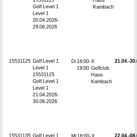
Golf Level 1
Kambach
Level 1
20.04.2026-
29.06.2026
15531125
Golf Level 1
21.04.-
30.
Di
18:00-
X
Level 1
19:00
Golfclub
15531125
Haus
Golf Level 1
Kambach
Level 1
21.04.2026-
30.06.2026
15531135
Golf Level 1
22.04.-
08.
Mi
18:00-
X