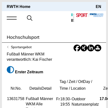
RWTH Home
EN
Suche
nach
Hochschulsport
Sie
Sportangebot
sind
Fußball Männer WKM
hier:
verantwortlich: Kai Fischer
Erster Zeitraum
Tag / Zeit / Ort
Day /
Nr.
No.
Details
Detail
Time / Location
Ze
13631758
Fußball Männer
17.04
Fr
18:30-
Outdoor
WKM
Alle
19:55
Naturrasenplatz