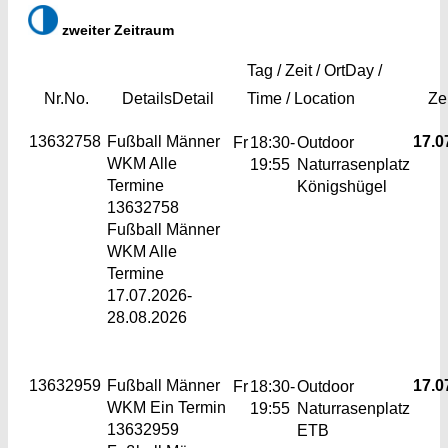
zweiter Zeitraum
Tag / Zeit / Ort
Day /
Nr.
No.
Details
Detail
Time / Location
Ze
13632758
Fußball Männer
17.07
Fr
18:30-
Outdoor
WKM
Alle
19:55
Naturrasenplatz
Termine
Königshügel
13632758
Fußball Männer
WKM Alle
Termine
17.07.2026-
28.08.2026
13632959
Fußball Männer
17.07
Fr
18:30-
Outdoor
WKM
Ein Termin
19:55
Naturrasenplatz
13632959
ETB