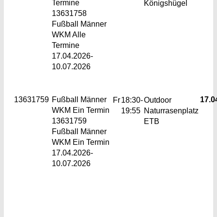
Termine
Königshügel
13631758
Fußball Männer
WKM Alle
Termine
17.04.2026-
10.07.2026
13631759
Fußball Männer
17.04
Fr
18:30-
Outdoor
WKM
Ein Termin
19:55
Naturrasenplatz
13631759
ETB
Fußball Männer
WKM Ein Termin
17.04.2026-
10.07.2026