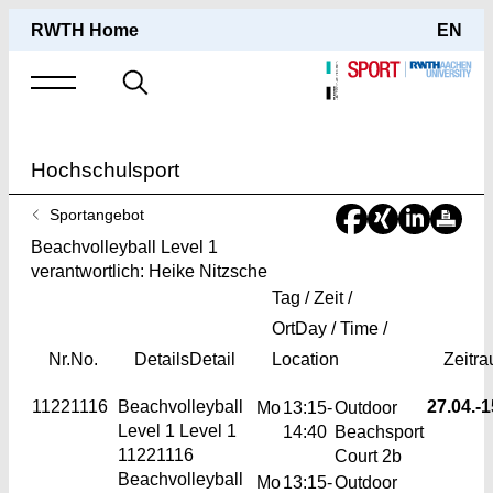
RWTH Home
EN
Suche
nach
Hochschulsport
Sie
Sportangebot
sind
Beachvolleyball Level 1
hier:
verantwortlich: Heike Nitzsche
Tag / Zeit /
Ort
Day / Time /
Nr.
No.
Details
Detail
Location
Zeitr
11221116
Beachvolleyball
27.04.-
1
Mo
13:15-
Outdoor
Level 1
Level 1
14:40
Beachsport
11221116
Court 2b
Beachvolleyball
Mo
13:15-
Outdoor