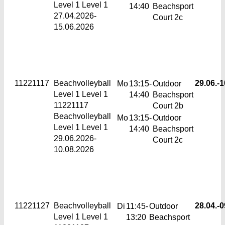
Level 1 Level 1
14:40
Beachsport
27.04.2026-
Court 2c
15.06.2026
11221117
Beachvolleyball
29.06.-
1
Mo
13:15-
Outdoor
Level 1
Level 1
14:40
Beachsport
11221117
Court 2b
Beachvolleyball
Mo
13:15-
Outdoor
Level 1 Level 1
14:40
Beachsport
29.06.2026-
Court 2c
10.08.2026
11221127
Beachvolleyball
28.04.-
0
Di
11:45-
Outdoor
Level 1
Level 1
13:20
Beachsport