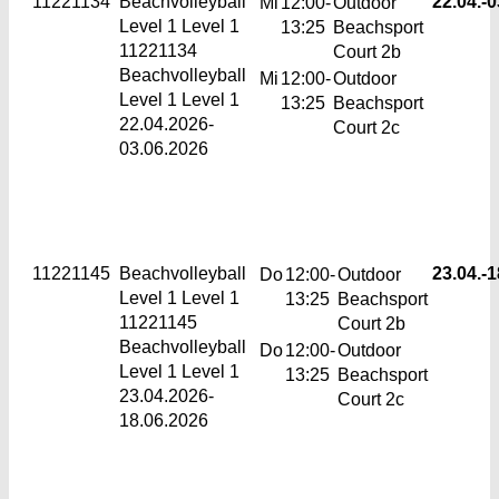
11221134
Beachvolleyball
22.04.-
0
Mi
12:00-
Outdoor
Level 1
Level 1
13:25
Beachsport
11221134
Court 2b
Beachvolleyball
Mi
12:00-
Outdoor
Level 1 Level 1
13:25
Beachsport
22.04.2026-
Court 2c
03.06.2026
11221145
Beachvolleyball
23.04.-
1
Do
12:00-
Outdoor
Level 1
Level 1
13:25
Beachsport
11221145
Court 2b
Beachvolleyball
Do
12:00-
Outdoor
Level 1 Level 1
13:25
Beachsport
23.04.2026-
Court 2c
18.06.2026