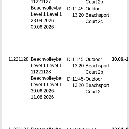
11221127
Court 2b
Beachvolleyball
Di
11:45-
Outdoor
Level 1 Level 1
13:20
Beachsport
28.04.2026-
Court 2c
09.06.2026
11221128
Beachvolleyball
30.06.-
1
Di
11:45-
Outdoor
Level 1
Level 1
13:20
Beachsport
11221128
Court 2b
Beachvolleyball
Di
11:45-
Outdoor
Level 1 Level 1
13:20
Beachsport
30.06.2026-
Court 2c
11.08.2026