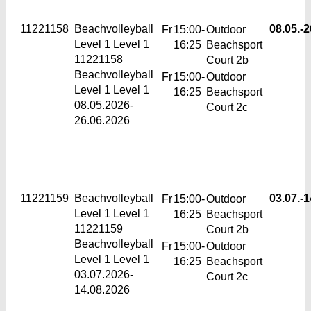
11221158
Beachvolleyball
08.05.-
2
Fr
15:00-
Outdoor
Level 1
Level 1
16:25
Beachsport
11221158
Court 2b
Beachvolleyball
Fr
15:00-
Outdoor
Level 1 Level 1
16:25
Beachsport
08.05.2026-
Court 2c
26.06.2026
11221159
Beachvolleyball
03.07.-
1
Fr
15:00-
Outdoor
Level 1
Level 1
16:25
Beachsport
11221159
Court 2b
Beachvolleyball
Fr
15:00-
Outdoor
Level 1 Level 1
16:25
Beachsport
03.07.2026-
Court 2c
14.08.2026