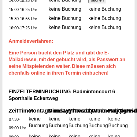
14:00-15:25 Uhr
keine Buchung
keine Buchung
15:00-16:25 Uhr
keine Buchung
keine Buchung
15:30-16:55 Uhr
keine Buchung
keine Buchung
16:00-17:25 Uhr
Anmeldeverfahren:
Eine Person bucht den Platz und gibt die E-
Mailadresse, mit der gebucht wird, als Passwort an
seine Mitspielenden weiter. Diese müssen sich
ebenfalls online in ihren Termin einbuchen!
EINZELTERMINBUCHUNG Badmintoncourt 6 -
Sporthalle Eckertweg
Zeit
Time
Montag
Monday
Dienstag
Mittwoch
Tuesday
Donnerstag
Wednesday
Freitag
Thurs
Fri
keine
keine
keine
keine
keine
07:30-
Buchung
Buchung
Buchung
Buchung
Buchung
09:00 Uhr
keine
keine
keine
keine
keine