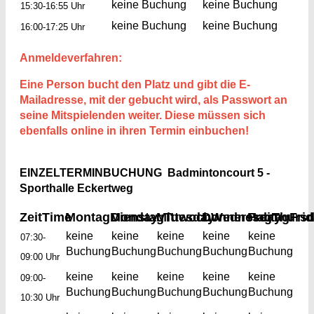
keine Buchung
keine Buchung
15:30-16:55 Uhr
keine Buchung
keine Buchung
16:00-17:25 Uhr
Anmeldeverfahren:
Eine Person bucht den Platz und gibt die E-
Mailadresse, mit der gebucht wird, als Passwort an
seine Mitspielenden weiter. Diese müssen sich
ebenfalls online in ihren Termin einbuchen!
EINZELTERMINBUCHUNG Badmintoncourt 5 -
Sporthalle Eckertweg
Zeit
Time
Montag
Monday
Dienstag
Mittwoch
Tuesday
Donnerstag
Wednesday
Freitag
Thurs
Fri
keine
keine
keine
keine
keine
07:30-
Buchung
Buchung
Buchung
Buchung
Buchung
09:00 Uhr
keine
keine
keine
keine
keine
09:00-
Buchung
Buchung
Buchung
Buchung
Buchung
10:30 Uhr