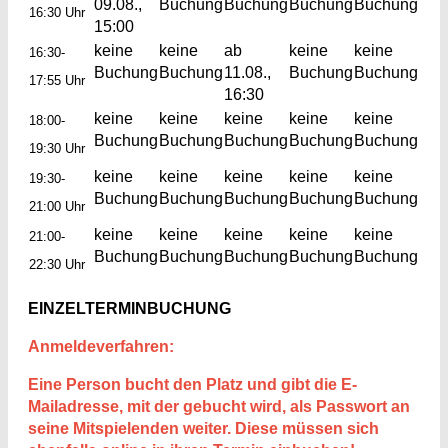
09.08.,
Buchung
Buchung
Buchung
Buchung
16:30 Uhr
15:00
keine
keine
ab
keine
keine
16:30-
Buchung
Buchung
11.08.,
Buchung
Buchung
17:55 Uhr
16:30
keine
keine
keine
keine
keine
18:00-
Buchung
Buchung
Buchung
Buchung
Buchung
19:30 Uhr
keine
keine
keine
keine
keine
19:30-
Buchung
Buchung
Buchung
Buchung
Buchung
21:00 Uhr
keine
keine
keine
keine
keine
21:00-
Buchung
Buchung
Buchung
Buchung
Buchung
22:30 Uhr
EINZELTERMINBUCHUNG
Anmeldeverfahren:
Eine Person bucht den Platz und gibt die E-
Mailadresse, mit der gebucht wird, als Passwort an
seine Mitspielenden weiter. Diese müssen sich