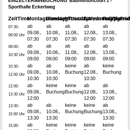
EINZELTERMINBUCHUNG Badmintoncourt 1 -
Sporthalle Eckertweg
Zeit
Time
Montag
Monday
Dienstag
Mittwoch
Tuesday
Donnerstag
Wednesday
Freitag
Thurs
Fri
ab
ab
ab
ab
ab
07:30-
09.08.,
10.08.,
11.08.,
12.08.,
13.08.,
09:00 Uhr
07:30
07:30
07:30
07:30
07:30
ab
ab
ab
ab
ab
09:00-
09.08.,
10.08.,
11.08.,
12.08.,
13.08.,
10:30 Uhr
09:00
09:00
09:00
09:00
09:00
ab
ab
keine
ab
keine
10:30-
09.08.,
10.08.,
Buchung
12.08.,
Buchung
12:00 Uhr
10:30
10:30
10:30
ab
keine
keine
ab
ab
12:00-
09.08.,
Buchung
Buchung
12.08.,
13.08.,
13:30 Uhr
12:00
12:00
12:00
ab
ab
keine
keine
ab
13:30-
09.08.,
10.08.,
Buchung
Buchung
13.08.,
15:00 Uhr
13:30
13:30
13:30
ab
keine
keine
keine
keine
15:00-