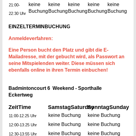
keine
keine
keine
keine
keine
21:00-
Buchung
Buchung
Buchung
Buchung
Buchung
22:30 Uhr
EINZELTERMINBUCHUNG
Anmeldeverfahren:
Eine Person bucht den Platz und gibt die E-
Mailadresse, mit der gebucht wird, als Passwort an
seine Mitspielenden weiter. Diese müssen sich
ebenfalls online in ihren Termin einbuchen!
Badmintoncourt 6 Weekend - Sporthalle
Eckertweg
Zeit
Time
Samstag
Saturday
Sonntag
Sunday
keine Buchung
keine Buchung
11:00-12:25 Uhr
keine Buchung
keine Buchung
12:00-13:25 Uhr
keine Buchung
keine Buchung
12:30-13:55 Uhr