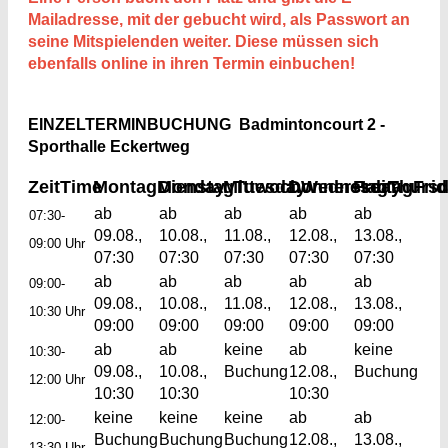
Mailadresse, mit der gebucht wird, als Passwort an
seine Mitspielenden weiter. Diese müssen sich
ebenfalls online in ihren Termin einbuchen!
EINZELTERMINBUCHUNG Badmintoncourt 2 -
Sporthalle Eckertweg
Zeit
Time
Montag
Monday
Dienstag
Mittwoch
Tuesday
Donnerstag
Wednesday
Freitag
Thurs
Fri
ab
ab
ab
ab
ab
07:30-
09.08.,
10.08.,
11.08.,
12.08.,
13.08.,
09:00 Uhr
07:30
07:30
07:30
07:30
07:30
ab
ab
ab
ab
ab
09:00-
09.08.,
10.08.,
11.08.,
12.08.,
13.08.,
10:30 Uhr
09:00
09:00
09:00
09:00
09:00
ab
ab
keine
ab
keine
10:30-
09.08.,
10.08.,
Buchung
12.08.,
Buchung
12:00 Uhr
10:30
10:30
10:30
keine
keine
keine
ab
ab
12:00-
Buchung
Buchung
Buchung
12.08.,
13.08.,
13:30 Uhr