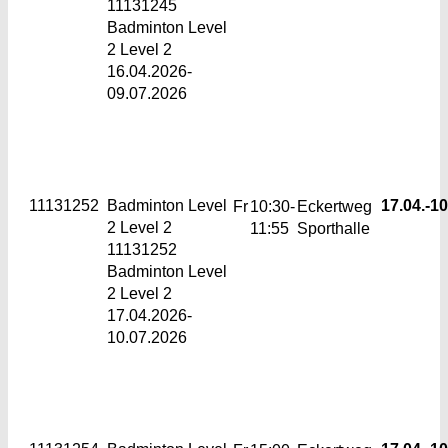
11131245
Badminton Level
2 Level 2
16.04.2026-
09.07.2026
11131252
Badminton Level
17.04.-
10
Fr
10:30-
Eckertweg
2
Level 2
11:55
Sporthalle
11131252
Badminton Level
2 Level 2
17.04.2026-
10.07.2026