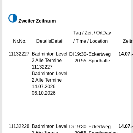
Zweiter Zeitraum
Tag / Zeit / Ort
Day
Nr.
No.
Details
Detail
/ Time / Location
Zeit
11132227
Badminton Level
14.07.-
Di
19:30-
Eckertweg
2
Alle Termine
20:55
Sporthalle
11132227
Badminton Level
2 Alle Termine
14.07.2026-
06.10.2026
11132228
Badminton Level
14.07.-
Di
19:30-
Eckertweg
2
Ein Termin
20:55
Sportkomplex