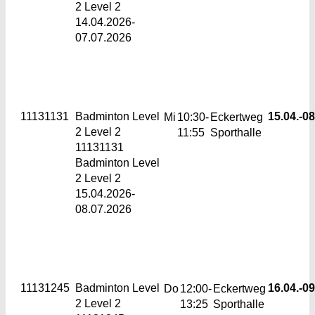
2 Level 2
14.04.2026-
07.07.2026
11131131
Badminton Level
15.04.-
08
Mi
10:30-
Eckertweg
2
Level 2
11:55
Sporthalle
11131131
Badminton Level
2 Level 2
15.04.2026-
08.07.2026
11131245
Badminton Level
16.04.-
09
Do
12:00-
Eckertweg
2
Level 2
13:25
Sporthalle