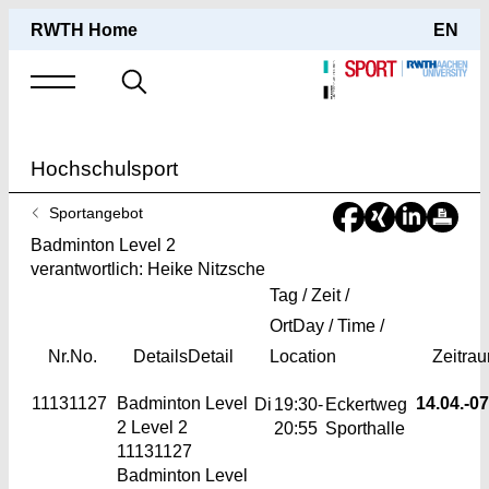
RWTH Home
EN
Suche
nach
Hochschulsport
Sie
Sportangebot
sind
Badminton Level 2
hier:
verantwortlich: Heike Nitzsche
Tag / Zeit /
Ort
Day / Time /
Nr.
No.
Details
Detail
Location
Zeitra
11131127
Badminton Level
14.04.-
07
Di
19:30-
Eckertweg
2
Level 2
20:55
Sporthalle
11131127
Badminton Level