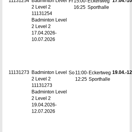
11131254
Badminton Level
17.04.-
10
Fr
15:00-
Eckertweg
2
Level 2
16:25
Sporthalle
11131254
Badminton Level
2 Level 2
17.04.2026-
10.07.2026
11131273
Badminton Level
19.04.-
12
So
11:00-
Eckertweg
2
Level 2
12:25
Sporthalle
11131273
Badminton Level
2 Level 2
19.04.2026-
12.07.2026