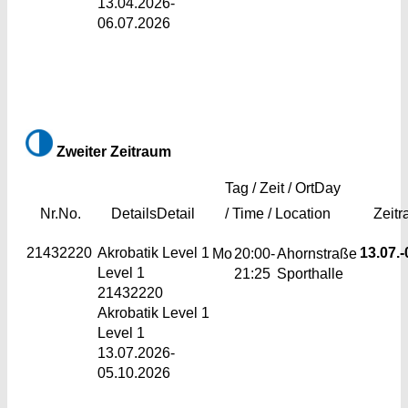
13.04.2026-
06.07.2026
Zweiter Zeitraum
Tag / Zeit / Ort
Day
Nr.
No.
Details
Detail
/ Time / Location
Zeit
21432220
Akrobatik Level 1
13.07.-
Mo
20:00-
Ahornstraße
Level 1
21:25
Sporthalle
21432220
Akrobatik Level 1
Level 1
13.07.2026-
05.10.2026