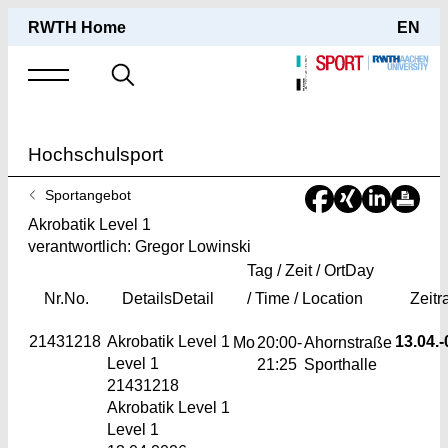
RWTH Home
EN
Suche
nach
Hochschulsport
Sie
Sportangebot
sind
Akrobatik Level 1
hier:
verantwortlich: Gregor Lowinski
Tag / Zeit / Ort
Day
Nr.
No.
Details
Detail
/ Time / Location
Zeit
21431218
Akrobatik Level 1
13.04.-
Mo
20:00-
Ahornstraße
Level 1
21:25
Sporthalle
21431218
Akrobatik Level 1
Level 1