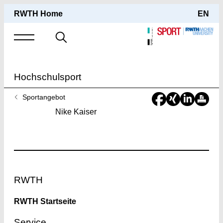
RWTH Home
EN
Suche
nach
Hochschulsport
Sie
Sportangebot
sind
Nike Kaiser
hier:
Footer
RWTH
RWTH Startseite
Service