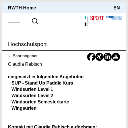
RWTH Home
EN
Suche
nach
Hochschulsport
Sie
Sportangebot
sind
Claudia Rabisch
hier:
eingesetzt in folgenden Angeboten:
SUP - Stand Up Paddle Kurs
Windsurfen Level 1
Windsurfen Level 2
Windsurfen Semesterkarte
Wingsurfen
Kontakt mit Claudia Rabisch aufnehmen: