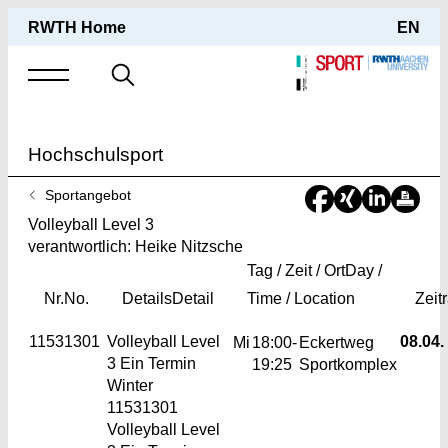
RWTH Home
EN
Suche
nach
Hochschulsport
Sie
Sportangebot
sind
Volleyball Level 3
hier:
verantwortlich: Heike Nitzsche
Tag / Zeit / Ort
Day /
Nr.
No.
Details
Detail
Time / Location
Zeit
11531301
Volleyball Level
08.04.
Mi
18:00-
Eckertweg
3
Ein Termin
19:25
Sportkomplex
Winter
11531301
Volleyball Level