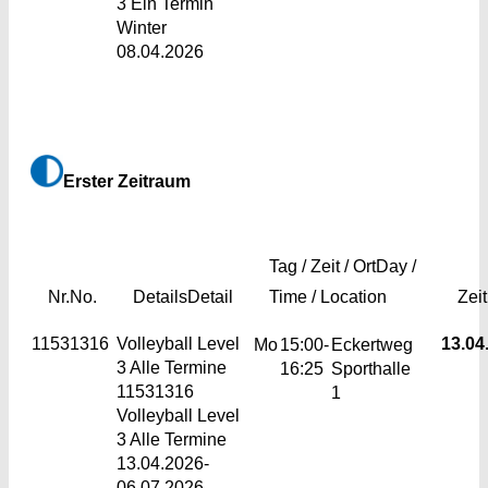
3 Ein Termin
Winter
08.04.2026
Erster Zeitraum
Tag / Zeit / Ort
Day /
Nr.
No.
Details
Detail
Time / Location
Zei
11531316
Volleyball Level
13.04.
Mo
15:00-
Eckertweg
3
Alle Termine
16:25
Sporthalle
11531316
1
Volleyball Level
3 Alle Termine
13.04.2026-
06.07.2026