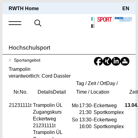
RWTH Home
EN
Suche
nach
Hochschulsport
Sie
Sportangebot
sind
Trampolin
hier:
verantwortlich: Cord Dassler
Tag / Zeit / Ort
Day /
Nr.
No.
Details
Detail
Time / Location
Zei
21231111t
Trampolin
ÜL
13.04.
Mo
17:30-
Eckertweg
Zugangskurs
21:30
Sportkomplex
Eckertweg
So
13:30-
Eckertweg
21231111t
16:00
Sportkomplex
Trampolin ÜL