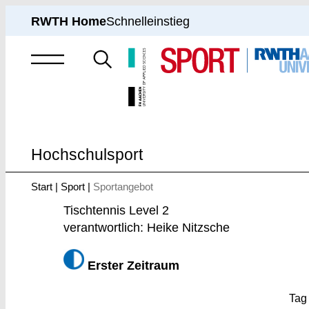
RWTH Home
Schnelleinstieg
Suche
nach
Hochschulsport
Start
Sport
Sportangebot
Sie
sind
Tischtennis Level 2
hier:
verantwortlich: Heike Nitzsche
Erster Zeitraum
Tag 