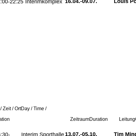
16.04.-
09.07.
Louis P
:00-22:25
Interimkomplex
/ Zeit / Ort
Day / Time /
ation
Zeitraum
Duration
Leitung
13.07.-
05.10.
Tim Min
:30-
Interim Sporthalle