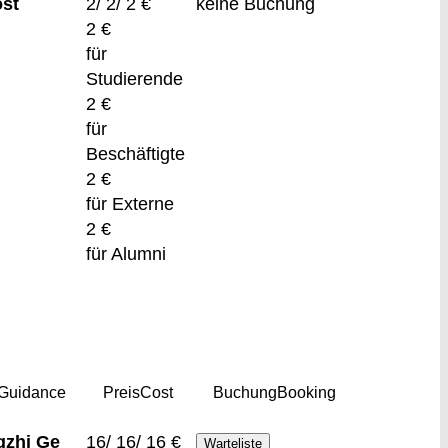
ost
2/ 2/ 2 €
keine Buchung
2 €
für
Studierende
2 €
für
Beschäftigte
2 €
für Externe
2 €
für Alumni
Guidance
Preis
Cost
Buchung
Booking
gzhi Ge
16/ 16/ 16 €