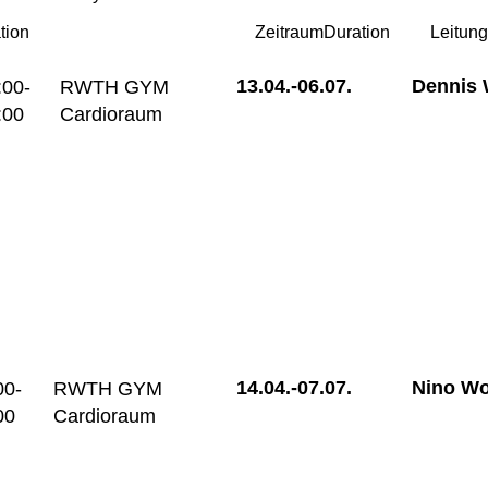
tion
Zeitraum
Duration
Leitun
13.04.-
06.07.
Dennis 
:00-
RWTH GYM
:00
Cardioraum
14.04.-
07.07.
Nino Wo
00-
RWTH GYM
00
Cardioraum