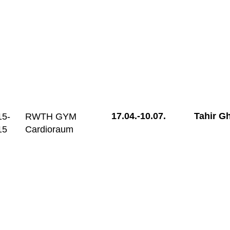
17.04.-
10.07.
Tahir G
15-
RWTH GYM
15
Cardioraum