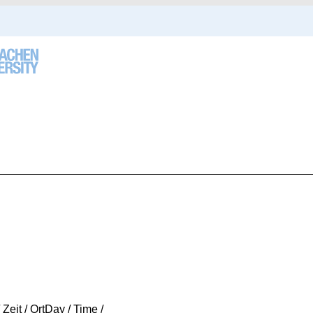
 Zeit / Ort
Day / Time /