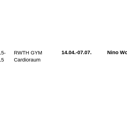
14.04.-
07.07.
Nino Wo
15-
RWTH GYM
15
Cardioraum