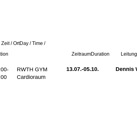
 Zeit / Ort
Day / Time /
tion
Zeitraum
Duration
Leitun
13.07.-
05.10.
Dennis 
:00-
RWTH GYM
:00
Cardioraum