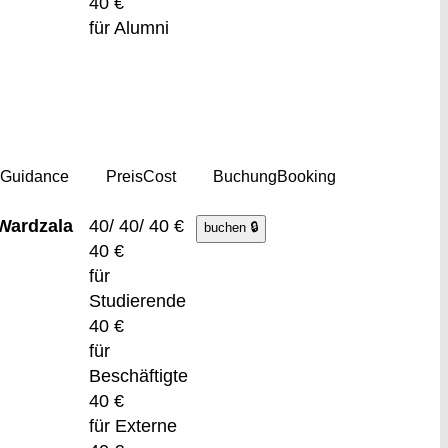
40 €
für Alumni
g
Guidance
Preis
Cost
Buchung
Booking
Wardzala
40/ 40/ 40 €
40 €
für
Studierende
40 €
für
Beschäftigte
40 €
für Externe