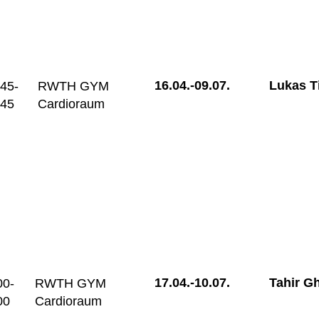
16.04.-
09.07.
Lukas T
:45-
RWTH GYM
:45
Cardioraum
17.04.-
10.07.
Tahir G
00-
RWTH GYM
00
Cardioraum