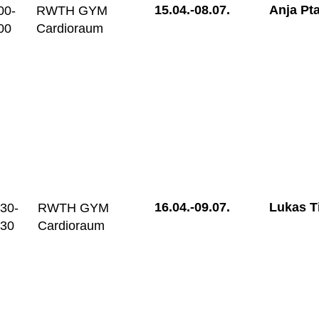
15.04.-
08.07.
Anja Pt
00-
RWTH GYM
00
Cardioraum
16.04.-
09.07.
Lukas T
:30-
RWTH GYM
:30
Cardioraum