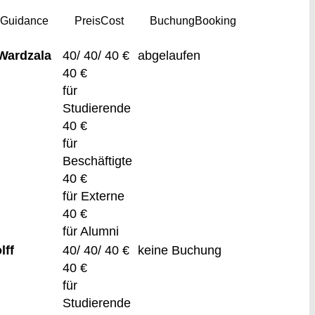
g
Guidance
Preis
Cost
Buchung
Booking
Wardzala
40/ 40/ 40 €
abgelaufen
40 €
für
Studierende
40 €
für
Beschäftigte
40 €
für Externe
40 €
für Alumni
lff
40/ 40/ 40 €
keine Buchung
40 €
für
Studierende