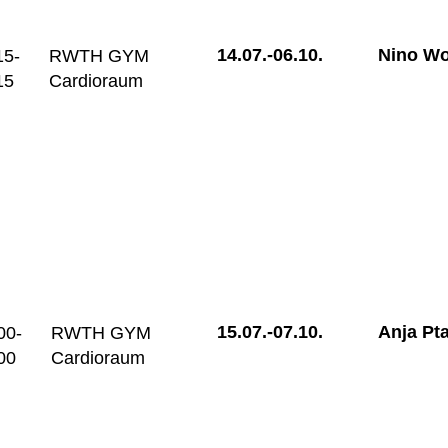
14.07.-
06.10.
Nino Wo
15-
RWTH GYM
15
Cardioraum
15.07.-
07.10.
Anja Pt
00-
RWTH GYM
00
Cardioraum