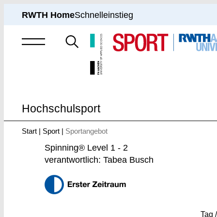
RWTH Home
Schnelleinstieg
Suche
nach
Hochschulsport
Start
Sport
Sportangebot
Sie
sind
Spinning® Level 1 - 2
hier:
verantwortlich: Tabea Busch
Tag /