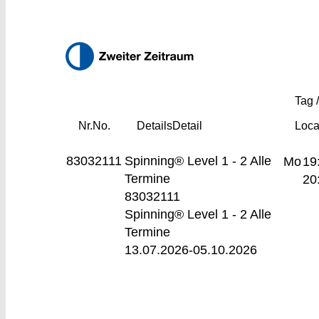
Tag /
Nr.
No.
Details
Detail
Loca
83032111
Spinning® Level 1 - 2
Alle
Mo
19
Termine
20
83032111
Spinning® Level 1 - 2 Alle
Termine
13.07.2026-
05.10.2026