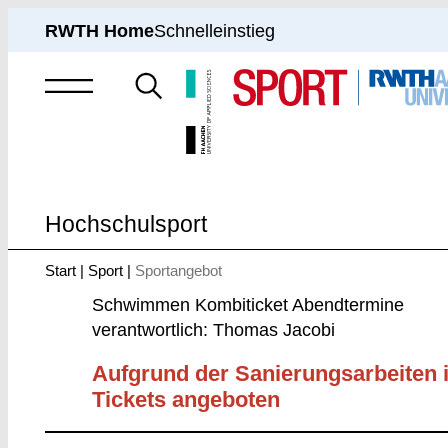
RWTH Home
Schnelleinstieg
Suche
nach
Hochschulsport
Start
Sport
Sportangebot
Sie
sind
Schwimmen Kombiticket Abendtermine
hier:
verantwortlich: Thomas Jacobi
Aufgrund der Sanierungsarbeiten i
Tickets angeboten